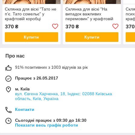
Склянка для віскі "Тато не
Склянка для віскі "На
Скля
п'є. Тато сомельє" у
випадок важливих
псих
крафтовій коробці
перемовин" у крафтовій
краф
коробці
370
370
370
₴
₴
Купити
Купити
Про нас
91% позитивних з 1003 відгуків за рік
Працює з 26.05.2017
м. Київ
вул. Євгена Харченка, 18, Індекс: 02088 Київська
область, Київ, Україна
Контакти
Сьогодні працює з 09:30 до 16:30
Показати весь графік роботи