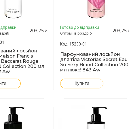
ідправки
Готово до відправки
203,75 ₴
203,75 
здріб
Оптом і в роздріб
01
15230-01
ваний лосьйон
Парфумований лосьйон
Maison Francis
для тіла Victorias Secret Eau
n Baccarat Rouge
So Sexy Brand Collection 200
 Collection 200 мл
мл люкс! 843 Aw
2 Aw
ити
Купити