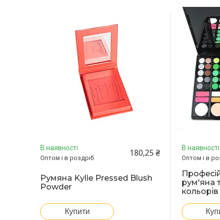
В наявності
В наявності
180,25 ₴
Оптом і в роздріб
Оптом і в ро
Професій
Румяна Kylie Pressed Blush
рум'яна 
Powder
кольорів
Купити
Куп