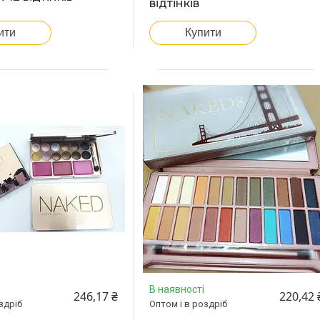
відтінків
ити
Купити
В наявності
246,17 ₴
220,42 
здріб
Оптом і в роздріб