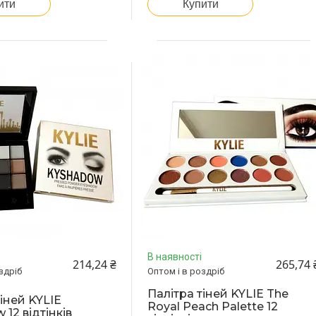
ити
Купити
В наявності
214,24 ₴
265,74 
здріб
Оптом і в роздріб
Палітра тіней KYLIE The
іней KYLIE
Royal Peach Palette 12
12 відтінків