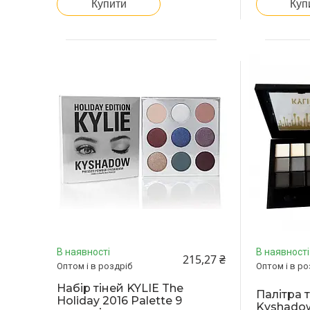
Купити
Куп
В наявності
В наявності
215,27 ₴
Оптом і в роздріб
Оптом і в ро
Набір тіней KYLIE The
Палітра т
Holiday 2016 Palette 9
Kyshadow 