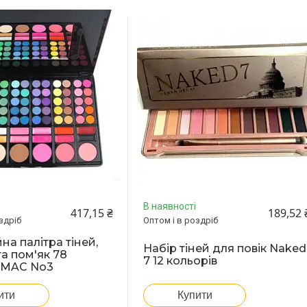
В наявності
417,15 ₴
189,52 
здріб
Оптом і в роздріб
на палітра тіней,
Набір тіней для повік Naked
та пом'як 78
7 12 кольорів
 MAC No3
ити
Купити