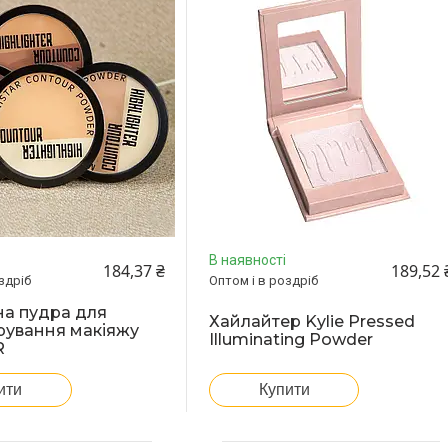
В наявності
184,37 ₴
189,52 
здріб
Оптом і в роздріб
а пудра для
Хайлайтер Kylie Pressed
рування макіяжу
Illuminating Powder
R
ити
Купити