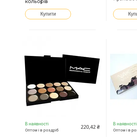
кольорів
Купити
Куп
В наявності
В наявності
220,42 ₴
Оптом і в роздріб
Оптом і в ро