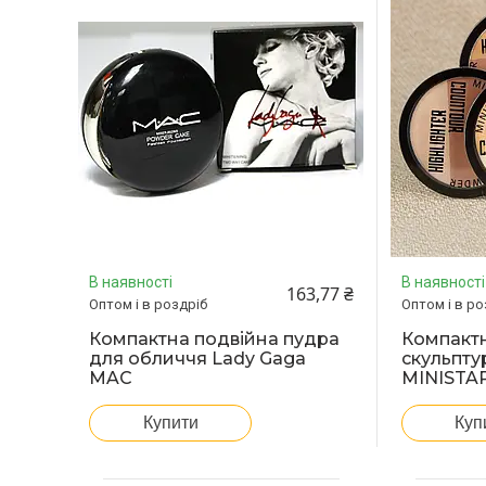
В наявності
В наявності
163,77 ₴
Оптом і в роздріб
Оптом і в ро
Компактна подвійна пудра
Компактн
для обличчя Lady Gaga
скульпту
MAC
MINISTA
Купити
Куп