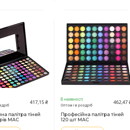
В наявності
417,15 ₴
462,47 
здріб
Оптом і в роздріб
на палітра тіней
Професійна палітра тіней
рів MAC
120 шт MAC