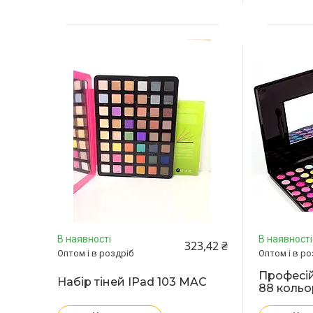
В наявності
В наявності
323,42 ₴
Оптом і в роздріб
Оптом і в ро
Професій
Набір тіней IPad 103 MAC
88 кольо