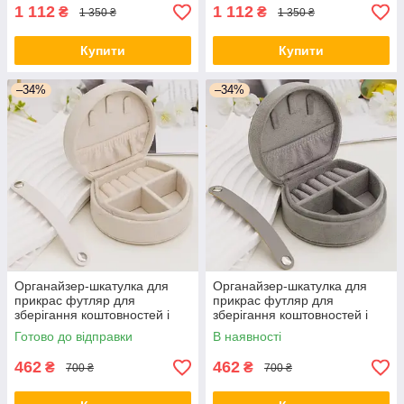
1 112
1 112
₴
₴
1 350 ₴
1 350 ₴
Купити
Купити
–34%
–34%
Органайзер-шкатулка для
Органайзер-шкатулка для
прикрас футляр для
прикрас футляр для
зберігання коштовностей і
зберігання коштовностей і
аксесуарів органайзер
аксесуарів органайзер
Готово до відправки
В наявності
10х9х5 см оксамит, бежевий
10х9х5 см оксамит, сірий
462
462
₴
₴
700 ₴
700 ₴