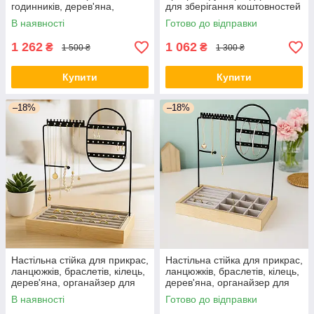
годинників, дерев'яна,
для зберігання коштовностей
органайзер для прикрас і
і аксесуарів 25х17х3 см
В наявності
Готово до відправки
аксесуарів висота 16 см
1 262
1 062
₴
₴
1 500 ₴
1 300 ₴
Купити
Купити
–18%
–18%
Настільна стійка для прикрас,
Настільна стійка для прикрас,
ланцюжків, браслетів, кілець,
ланцюжків, браслетів, кілець,
дерев'яна, органайзер для
дерев'яна, органайзер для
коштовностей і аксесуарів
коштовностей і аксесуарів
В наявності
Готово до відправки
28х23.3х13.8 см
28х23,3х13,8 см