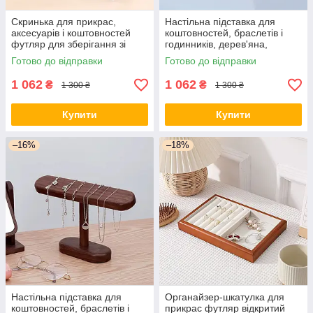
Скринька для прикрас,
Настільна підставка для
аксесуарів і коштовностей
коштовностей, браслетів і
футляр для зберігання зі
годинників, дерев'яна,
штучної шкіри 30.3х20.3х8 см
органайзер для прикрас і
Готово до відправки
Готово до відправки
аксесуарів
1 062
1 062
₴
₴
1 300 ₴
1 300 ₴
Купити
Купити
–16%
–18%
Настільна підставка для
Органайзер-шкатулка для
коштовностей, браслетів і
прикрас футляр відкритий