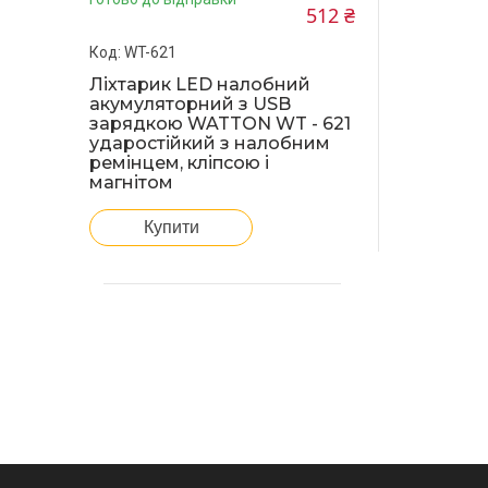
512 ₴
WT-621
Ліхтарик LED налобний
акумуляторний з USB
зарядкою WATTON WT - 621
ударостійкий з налобним
ремінцем, кліпсою і
магнітом
Купити