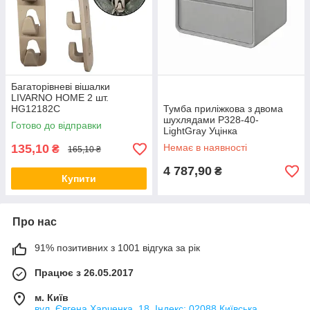
Багаторівневі вішалки
LIVARNO HOME 2 шт.
HG12182C
Тумба приліжкова з двома
шухлядами P328-40-
Готово до відправки
LightGray Уцінка
135,10
Немає в наявності
₴
165,10 ₴
4 787,90
₴
Купити
Про нас
91% позитивних з 1001 відгука за рік
Працює з 26.05.2017
м. Київ
вул. Євгена Харченка, 18, Індекс: 02088 Київська