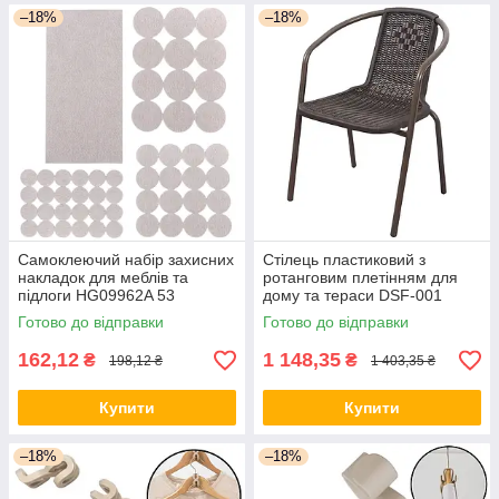
–18%
–18%
Самоклеючий набір захисних
Стілець пластиковий з
накладок для меблів та
ротанговим плетінням для
підлоги HG09962A 53
дому та тераси DSF-001
елементи
Готово до відправки
Готово до відправки
162,12
1 148,35
₴
₴
198,12 ₴
1 403,35 ₴
Купити
Купити
–18%
–18%