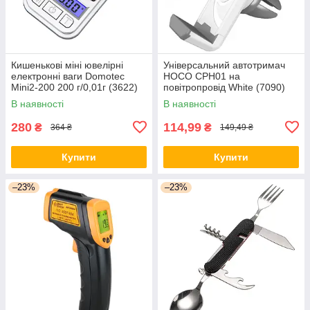
Кишенькові міні ювелірні
Універсальний автотримач
електронні ваги Domotec
HOCO CPH01 на
Mini2-200 200 г/0,01г (3622)
повітропровід White (7090)
В наявності
В наявності
280
114,99
₴
₴
364 ₴
149,49 ₴
Купити
Купити
–23%
–23%