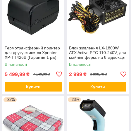
Термотрансферний принтер
Блок живлення LX-1800W
для друку етикеток Xprinter
ATX Active PFC 110-240V, для
XP-TT426B (Гарантія 1 рік)
майнінг ферм, на 8 відеокарт
Black
В наявності
В наявності
5 499,99
2 999
₴
₴
7 149,99 ₴
3 898,70 ₴
Купити
Купити
–23%
–23%