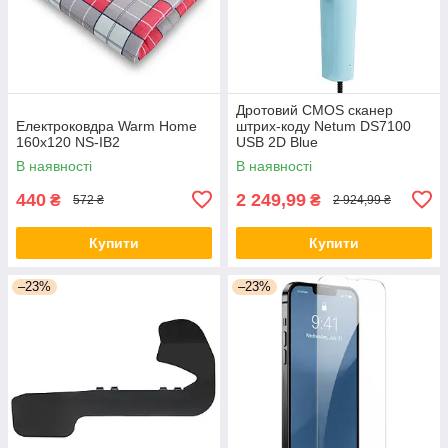
Дротовий CMOS сканер
Електроковдра Warm Home
штрих-коду Netum DS7100
160x120 NS-IB2
USB 2D Blue
В наявності
В наявності
440
2 249,99
₴
₴
572 ₴
2 924,99 ₴
Купити
Купити
–23%
–23%