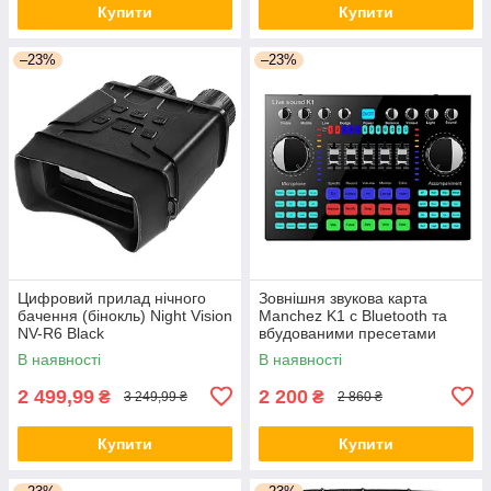
Купити
Купити
–23%
–23%
Цифровий прилад нічного
Зовнішня звукова карта
бачення (бінокль) Night Vision
Manchez K1 c Bluetooth та
NV-R6 Black
вбудованими пресетами
Black
В наявності
В наявності
2 499,99
2 200
₴
₴
3 249,99 ₴
2 860 ₴
Купити
Купити