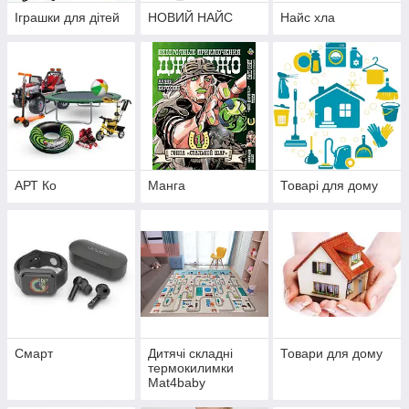
Іграшки для дітей
НОВИЙ НАЙС
Найс хла
АРТ Ко
Манга
Товарі для дому
Смарт
Дитячі складні
Товари для дому
термокилимки
Mat4baby