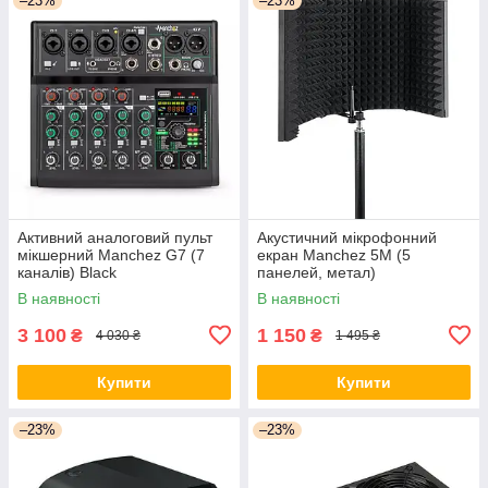
–23%
–23%
Активний аналоговий пульт
Акустичний мікрофонний
мікшерний Manchez G7 (7
екран Manchez 5M (5
каналів) Black
панелей, метал)
В наявності
В наявності
3 100
1 150
₴
₴
4 030 ₴
1 495 ₴
Купити
Купити
–23%
–23%