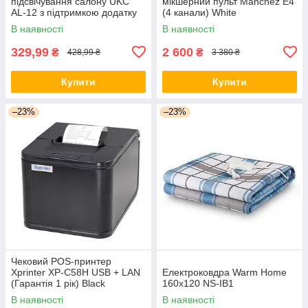
підсвічування салону UKC
мікшерний пульт Manchez E4
AL-12 з підтримкою додатку
(4 канали) White
(8097)
В наявності
В наявності
329,99
2 600
₴
₴
428,99 ₴
3 380 ₴
Купити
Купити
–23%
–23%
Чековий POS-принтер
Xprinter XP-C58H USB + LAN
Електроковдра Warm Home
(Гарантія 1 рік) Black
160x120 NS-IB1
В наявності
В наявності