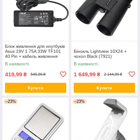
Блок живлення для ноутбуків
Asus 19V 1.75A 33W TF101
Бінокль Lightview 10X24 +
40 Pin + кабель живлення
чохол Black (7921)
В наявності
В наявності
419,99
1 649,99
₴
₴
545,99 ₴
2 144,99 ₴
Купити
Купити
–23%
–23%