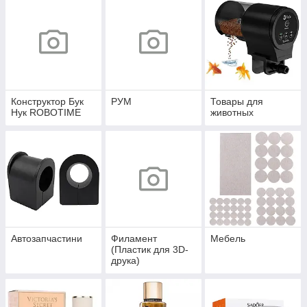
Конструктор Бук
РУМ
Товары для
Нук ROBOTIME
животных
Автозапчастини
Филамент
Мебель
(Пластик для 3D-
друка)