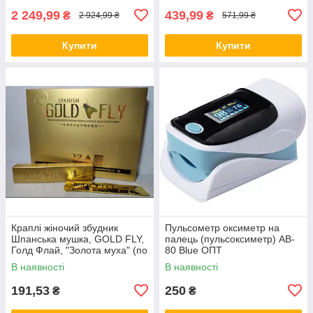
2 249,99
439,99
₴
₴
2 924,99 ₴
571,99 ₴
Купити
Купити
Краплі жіночий збудник
Пульсометр оксиметр на
Шпанська мушка, GOLD FLY,
палець (пульсоксиметр) AB-
Голд Флай, "Золота муха" (по
80 Blue ОПТ
1 шт)
В наявності
В наявності
191,53
250
₴
₴