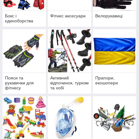
Бокс і
Фітнес аксесуари
Велорукавиці
єдиноборства
Пояси та
Активний
Прапори,
рукавички для
відпочинок, туризм
екошопери
фітнесу
та хобі