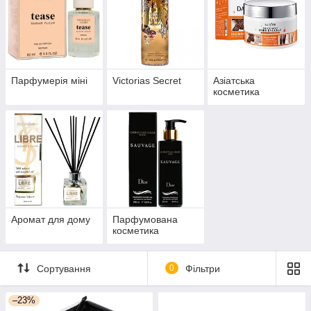
Парфумерія міні
Victorias Secret
Азіатська
косметика
Аромат для дому
Парфумована
косметика
Сортування
0
Фільтри
–23%