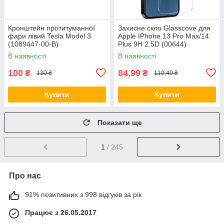
Кронштейн протитуманної
Захисне скло Glasscove для
фари лівий Tesla Model 3
Apple IPhone 13 Pro Max/14
(1089447-00-B)
Plus 9H 2.5D (00644)
В наявності
В наявності
100
84,99
₴
₴
130 ₴
110,49 ₴
Купити
Купити
Показати ще
1
/ 245
Про нас
91% позитивних з 998 відгуків за рік
Працює з 26.05.2017