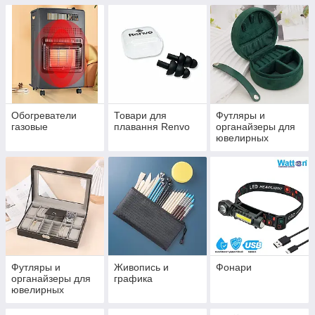
Обогреватели
Товари для
Футляры и
газовые
плавання Renvo
органайзеры для
ювелирных
изделий
Футляры и
Живопись и
Фонари
органайзеры для
графика
ювелирных
изделий