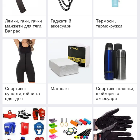
Лямки, гаки, гачки
Ґаджети й
Термоси ,
манжети для тяги,
аксесуари
термокружки
Bar pad
Спортивні
Магнезія
Спортивні пляшки,
супорти,тейпи та
шейкери та
одяг для
аксесуари
схуднення