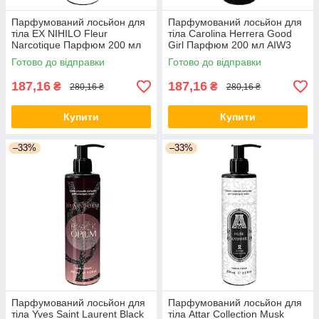
Парфумований лосьйон для
Парфумований лосьйон для
тіла EX NIHILO Fleur
тіла Carolina Herrera Good
Narcotique Парфюм 200 мл
Girl Парфюм 200 мл AIW3
AIW1
Готово до відправки
Готово до відправки
187,16
187,16
₴
₴
280,16 ₴
280,16 ₴
Купити
Купити
–33%
–33%
Парфумований лосьйон для
Парфумований лосьйон для
тіла Yves Saint Laurent Black
тіла Attar Collection Musk