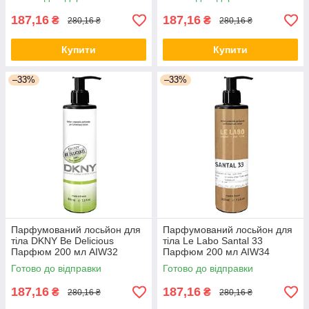
187,16
187,16
₴
₴
280,16 ₴
280,16 ₴
Купити
Купити
–33%
–33%
Парфумований лосьйон для
Парфумований лосьйон для
тіла DKNY Be Delicious
тіла Le Labo Santal 33
Парфюм 200 мл AIW32
Парфюм 200 мл AIW34
Готово до відправки
Готово до відправки
187,16
187,16
₴
₴
280,16 ₴
280,16 ₴