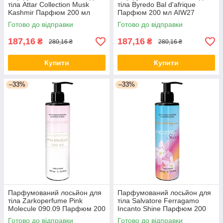
тіла Attar Collection Musk
тіла Byredo Bal d'afrique
Kashmir Парфюм 200 мл
Парфюм 200 мл AIW27
AIW26
Готово до відправки
Готово до відправки
187,16
187,16
₴
₴
280,16 ₴
280,16 ₴
Купити
Купити
–33%
–33%
Парфумований лосьйон для
Парфумований лосьйон для
тіла Zarkoperfume Pink
тіла Salvatore Ferragamo
Molecule 090.09 Парфюм 200
Incanto Shine Парфюм 200
мл AIW28
мл AIW29
Готово до відправки
Готово до відправки