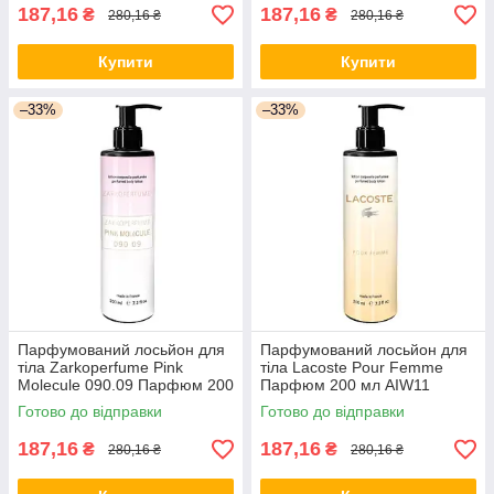
187,16
187,16
₴
₴
280,16 ₴
280,16 ₴
Купити
Купити
–33%
–33%
Парфумований лосьйон для
Парфумований лосьйон для
тіла Zarkoperfume Pink
тіла Lacoste Pour Femme
Molecule 090.09 Парфюм 200
Парфюм 200 мл AIW11
мл AIW10
Готово до відправки
Готово до відправки
187,16
187,16
₴
₴
280,16 ₴
280,16 ₴