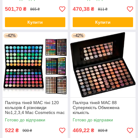
501,70
470,38
₴
₴
865 ₴
811 ₴
Купити
Купити
–42%
–42%
Палітра тіней МАС тіні 120
Палітра тіней MAC 88
кольорів 4 різновиди
Суперякість Обмежена
No1,2,3,4 Mac Cosmetics mac
кількість
Готово до відправки
Готово до відправки
522
469,22
₴
₴
900 ₴
809 ₴