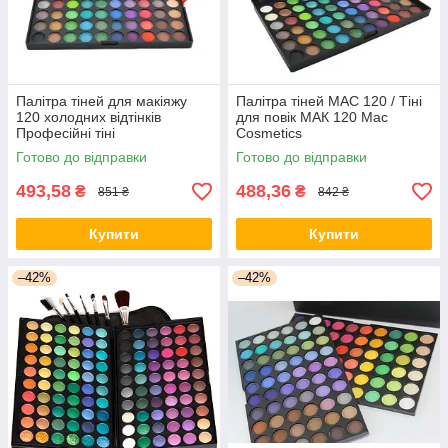
Палітра тіней для макіяжу
Палітра тіней MAC 120 / Тіні
120 холодних відтінків
для повік МАК 120 Mac
Професійні тіні
Cosmetics
Готово до відправки
Готово до відправки
493,58
488,36
₴
₴
851 ₴
842 ₴
Купити
Купити
–42%
–42%