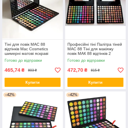
Тіні для повік МАС 88
Професійні тіні Палітра тіней
відтінків Mac Cosmetics
MAC 88 Тіні для макіяжу
шимерні матові яскраві
повік МАК 88 відтінків 2
відтінки тіней
різновиди Яскраві та бежеві
Готово до відправки
Готово до відправки
відтінки
465,74
472,70
₴
₴
803 ₴
815 ₴
Купити
Купити
–42%
–42%