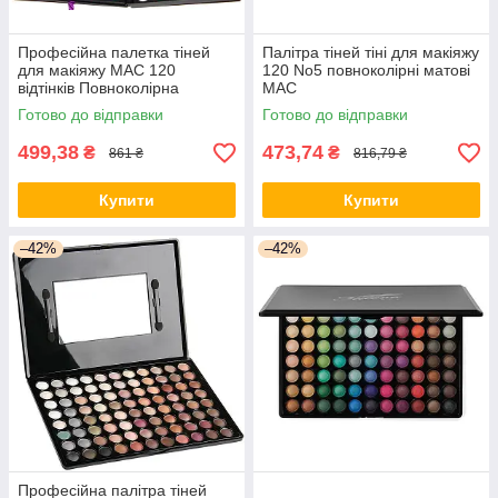
Професійна палетка тіней
Палітра тіней тіні для макіяжу
для макіяжу МАС 120
120 No5 повноколірні матові
відтінків Повноколірна
МАС
палітра
Готово до відправки
Готово до відправки
499,38
473,74
₴
₴
861 ₴
816,79 ₴
Купити
Купити
–42%
–42%
Професійна палітра тіней