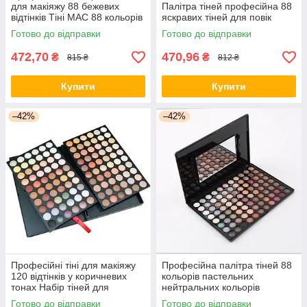
для макіяжу 88 бежевих
Палітра тіней професійна 88
відтінків Тіні МАС 88 кольорів
яскравих тіней для повік
Готово до відправки
Готово до відправки
472,70
470,96
₴
₴
815 ₴
812 ₴
Купити
Купити
–42%
–42%
Професійні тіні для макіяжу
Професійна палітра тіней 88
120 відтінків у коричневих
кольорів пастельних
тонах Набір тіней для
нейтральних кольорів
макіяжу
Готово до відправки
Готово до відправки