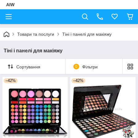
AIW
Товари та послуги
Тіні і панелі для макіяжу
Тіні і панелі для макіяжу
Сортування
0
Фільтри
–42%
–42%