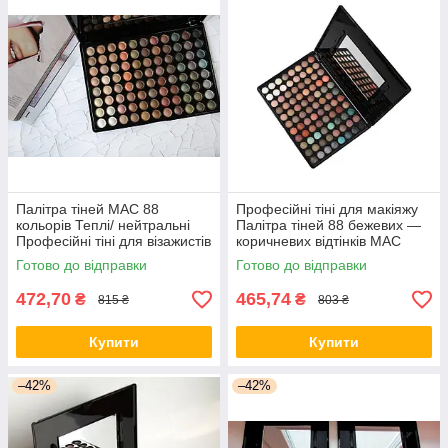
Палітра тіней MAC 88
Професійні тіні для макіяжу
кольорів Теплі/ нейтральні
Палітра тіней 88 бежевих —
Професійні тіні для візажистів
коричневих відтінків MAC
Готово до відправки
Готово до відправки
472,70
465,74
₴
₴
815 ₴
803 ₴
Купити
Купити
–42%
–42%