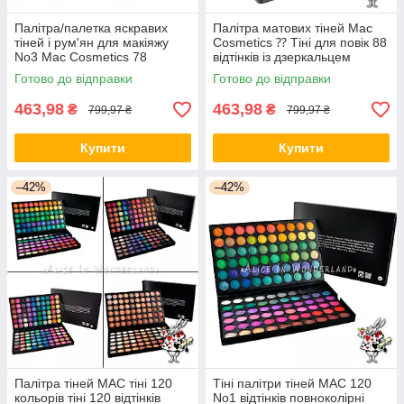
Палітра/палетка яскравих
Палітра матових тіней Mac
тіней і рум'ян для макіяжу
Cosmetics ⁇ Тіні для повік 88
No3 Mac Cosmetics 78
відтінків із дзеркальцем
кольорів
Готово до відправки
Готово до відправки
463,98
463,98
₴
₴
799,97 ₴
799,97 ₴
Купити
Купити
–42%
–42%
Палітра тіней МАС тіні 120
Тіні палітри тіней MAC 120
кольорів тіні 120 відтінків
No1 відтінків повноколірні