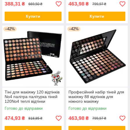
388,31
463,98
₴
₴
669,50 ₴
799,97 ₴
Купити
Купити
–42%
–42%
Тіні для макіяжу 120 відтінків
Професійний набір тіней для
No4 палітра палітурка тіней
макіяжу 88 відтінків для
120No4 теплі відтінки
ніжного макіяжу
Готово до відправки
Готово до відправки
474,93
463,98
₴
₴
818,85 ₴
799,97 ₴