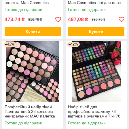
палетка Mac Cosmetics
Mac Cosmetics тіні для повік
Готово до відправки
Готово до відправки
473,74
487,08
₴
₴
816,79 ₴
839,79 ₴
Купити
Купити
–42%
–42%
Професійний набір тіней
Набір тіней для
Палітра тіней 28 кольорів
професійного макіяжу 78
нейтральних MAC палетка
відтінків з рум’янами Тіні 78
Mac Cosmetics
відтінків від МС
Готово до відправки
Готово до відправки