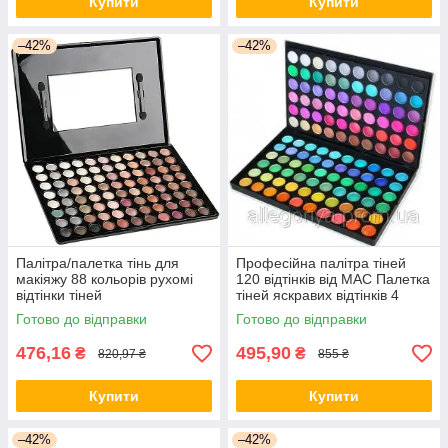
Купити
Купити
–42%
–42%
Палітра/палетка тінь для
Професійна палітра тіней
макіяжу 88 кольорів рухомі
120 відтінків від МАС Палетка
відтінки тіней
тіней яскравих відтінків 4
різновиди паліток
Готово до відправки
Готово до відправки
476,16
495,90
₴
₴
820,97 ₴
855 ₴
Купити
Купити
–42%
–42%