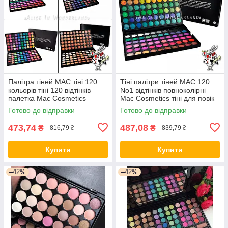
Палітра тіней МАС тіні 120
Тіні палітри тіней MAC 120
кольорів тіні 120 відтінків
No1 відтінків повноколірні
палетка Mac Cosmetics
Mac Cosmetics тіні для повік
Готово до відправки
Готово до відправки
473,74
487,08
₴
₴
816,79 ₴
839,79 ₴
Купити
Купити
–42%
–42%