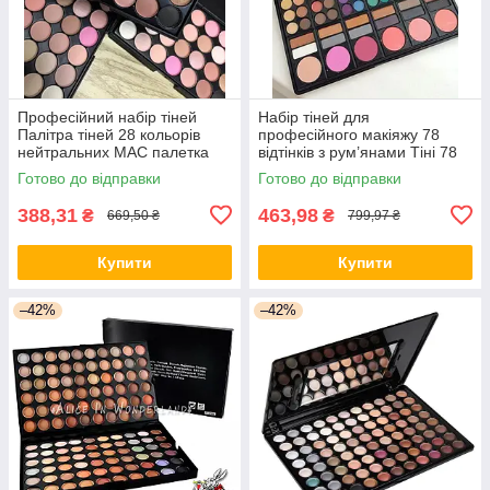
Професійний набір тіней
Набір тіней для
Палітра тіней 28 кольорів
професійного макіяжу 78
нейтральних MAC палетка
відтінків з рум’янами Тіні 78
Mac Cosmetics
відтінків від МС
Готово до відправки
Готово до відправки
388,31
463,98
₴
₴
669,50 ₴
799,97 ₴
Купити
Купити
–42%
–42%