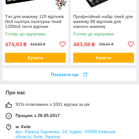
Тіні для макіяжу 120 відтінків
Професійний набір тіней для
No4 палітра палітурка тіней
макіяжу 88 відтінків для
120No4 теплі відтінки
ніжного макіяжу
Готово до відправки
Готово до відправки
474,93
463,98
₴
₴
818,85 ₴
799,97 ₴
Купити
Купити
Показати ще
Про нас
91% позитивних з 1001 відгука за рік
Працює з 26.05.2017
м. Київ
вул. Євгена Харченка, 18, Індекс: 02088 Київська
область, Київ, Україна