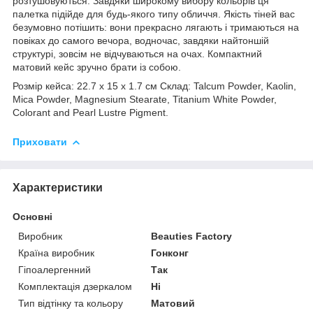
розтушовуються. Завдяки широкому вибору кольорів ця
палетка підійде для будь-якого типу обличчя. Якість тіней вас
безумовно потішить: вони прекрасно лягають і тримаються на
повіках до самого вечора, водночас, завдяки найтоншій
структурі, зовсім не відчуваються на очах. Компактний
матовий кейс зручно брати із собою.
Розмір кейса: 22.7 x 15 x 1.7 см Склад: Talcum Powder, Kaolin,
Mica Powder, Magnesium Stearate, Titanium White Powder,
Colorant and Pearl Lustre Pigment.
Приховати
Характеристики
Основні
Виробник
Beauties Factory
Країна виробник
Гонконг
Гіпоалергенний
Так
Комплектація дзеркалом
Ні
Тип відтінку та кольору
Матовий