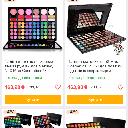
Палітра/палетка яскравих
Палітра матових тіней Mac
тіней і рум'ян для макіяжу
Cosmetics ⁇ Тіні для повік 88
No3 Mac Cosmetics 78
відтінків із дзеркальцем
кольорів
Готово до відправки
Готово до відправки
463,98
463,98
₴
₴
799,97 ₴
799,97 ₴
Купити
Купити
–42%
–42%