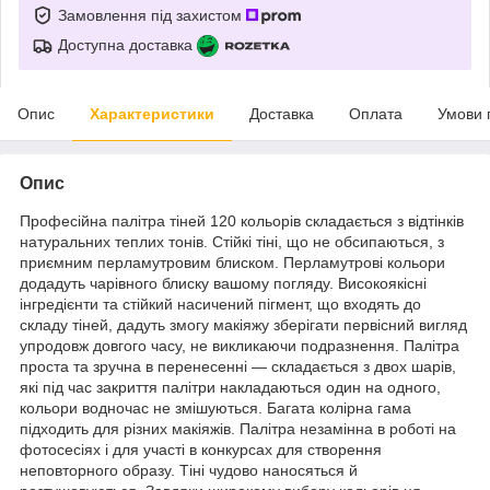
Замовлення під захистом
Доступна доставка
Опис
Характеристики
Доставка
Оплата
Умови 
Опис
Професійна палітра тіней 120 кольорів складається з відтінків
натуральних теплих тонів. Стійкі тіні, що не обсипаються, з
приємним перламутровим блиском. Перламутрові кольори
додадуть чарівного блиску вашому погляду. Високоякісні
інгредієнти та стійкий насичений пігмент, що входять до
складу тіней, дадуть змогу макіяжу зберігати первісний вигляд
упродовж довгого часу, не викликаючи подразнення. Палітра
проста та зручна в перенесенні — складається з двох шарів,
які під час закриття палітри накладаються один на одного,
кольори водночас не змішуються. Багата колірна гама
підходить для різних макіяжів. Палітра незамінна в роботі на
фотосесіях і для участі в конкурсах для створення
неповторного образу. Тіні чудово наносяться й