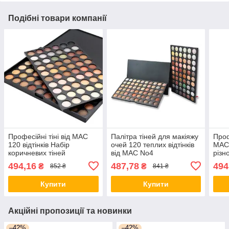
Подібні товари компанії
Професійні тіні від МАС
Палітра тіней для макіяжу
Проф
120 відтінків Набір
очей 120 теплих відтінків
МАС 
коричневих тіней
від МАС No4
різн
проф
494,16
487,78
494
₴
₴
852 ₴
841 ₴
МА
Купити
Купити
Акційні пропозиції та новинки
–42%
–42%