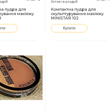
здріб
Оптом і в роздріб
а пудра для
Компактна пудра для
рування макіяжу
скульптурування макіяжу
R
MINISTAR 102
ити
Купити