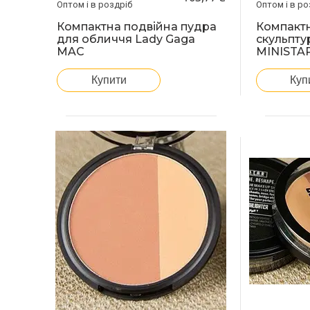
Оптом і в роздріб
Оптом і в ро
Компактна подвійна пудра
Компактн
для обличчя Lady Gaga
скульпту
MAC
MINISTA
Купити
Куп