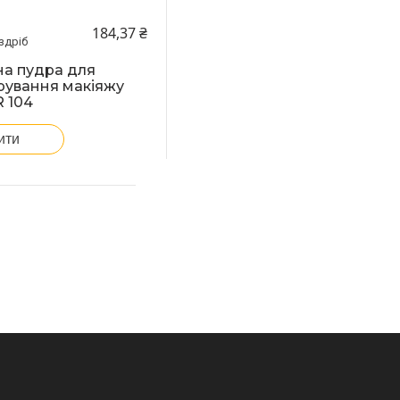
184,37 ₴
здріб
а пудра для
рування макіяжу
 104
ити