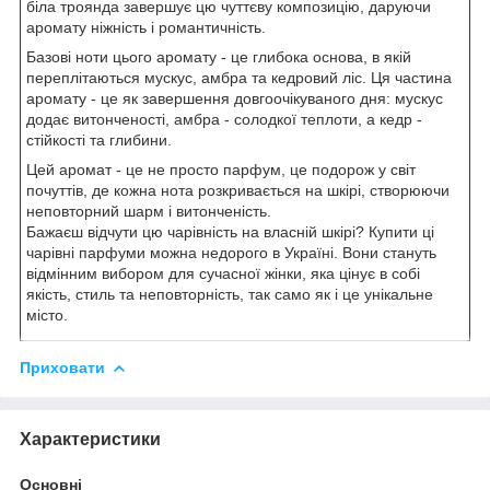
біла троянда завершує цю чуттєву композицію, даруючи
аромату ніжність і романтичність.
Базові ноти цього аромату - це глибока основа, в якій
переплітаються мускус, амбра та кедровий ліс. Ця частина
аромату - це як завершення довгоочікуваного дня: мускус
додає витонченості, амбра - солодкої теплоти, а кедр -
стійкості та глибини.
Цей аромат - це не просто парфум, це подорож у світ
почуттів, де кожна нота розкривається на шкірі, створюючи
неповторний шарм і витонченість.
Бажаєш відчути цю чарівність на власній шкірі? Купити ці
чарівні парфуми можна недорого в Україні. Вони стануть
відмінним вибором для сучасної жінки, яка цінує в собі
якість, стиль та неповторність, так само як і це унікальне
місто.
Приховати
Характеристики
Основні