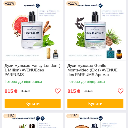
–11%
–11%
Духи мужские Fancy London (
Духи мужские Gentle
1 Million) AVENUEdes
Montevideo (Eros) AVENUE
PARFUMS
des PARFUMS Аромат
свежести и энергии.
Готово до відправки
Готово до відправки
815
815
₴
₴
914 ₴
914 ₴
Купити
Купити
–11%
–11%