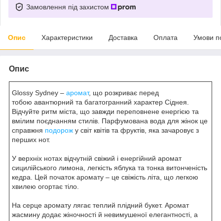
Замовлення під захистом
Опис
Характеристики
Доставка
Оплата
Умови п
Опис
Glossy Sydney –
аромат
, що розкриває перед
тобою авантюрний та багатогранний характер Сіднея.
Відчуйте ритм міста, що завжди переповнене енергією та
вмілим поєднанням стилів. Парфумована вода для жінок це
справжня
подорож
у світ квітів та фруктів, яка зачаровує з
перших нот.
У верхніх нотах відчутній свіжий і енергійний аромат
сицилійського лимона, легкість яблука та тонка витонченість
кедра. Цей початок аромату – це свіжість літа, що легкою
хвилею огортає тіло.
На серце аромату лягає теплий плідний букет. Аромат
жасмину додає жіночності й невимушеної елегантності, а