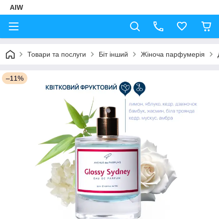
AIW
Товари та послуги
Біт інший
Жіноча парфумерія
–11%