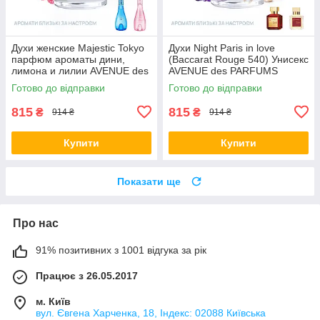
Духи женские Majestic Tokyo
Духи Night Paris in love
парфюм ароматы дини,
(Baccarat Rouge 540) Унисекс
лимона и лилии AVENUE des
AVENUE des PARFUMS
PARFUMS
Аромат с группы восточных,
Готово до відправки
Готово до відправки
цветочных
815
815
₴
₴
914 ₴
914 ₴
Купити
Купити
Показати ще
Про нас
91% позитивних з 1001 відгука за рік
Працює з 26.05.2017
м. Київ
вул. Євгена Харченка, 18, Індекс: 02088 Київська