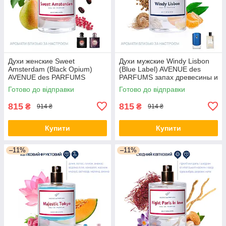
Духи женские Sweet
Духи мужские Windy Lisbon
Amsterdam (Black Opium)
(Blue Label) AVENUE des
AVENUE des PARFUMS
PARFUMS запах древесины и
парфюм пряні, східні
пряностей.
Готово до відправки
Готово до відправки
815
815
₴
₴
914 ₴
914 ₴
Купити
Купити
–11%
–11%