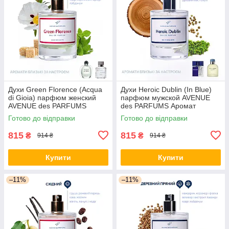
Духи Green Florence (Acqua
Духи Heroic Dublin (In Blue)
di Gioia) парфюм женский
парфюм мужской AVENUE
AVENUE des PARFUMS
des PARFUMS Аромат
настоящих мужчин
Готово до відправки
Готово до відправки
815
815
₴
₴
914 ₴
914 ₴
Купити
Купити
–11%
–11%