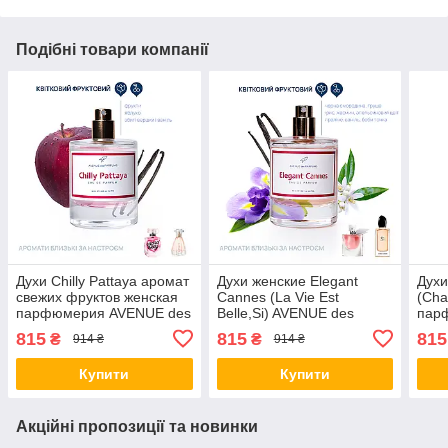
Подібні товари компанії
Духи Chilly Pattaya аромат
Духи женские Elegant
Духи
свежих фруктов женская
Cannes (La Vie Est
(Cha
парфюмерия AVENUE des
Belle,Si) AVENUE des
пар
PARFUMS
PARFUMS женская
PAR
815
815
815
₴
₴
914 ₴
914 ₴
парфюмерия
Купити
Купити
Акційні пропозиції та новинки