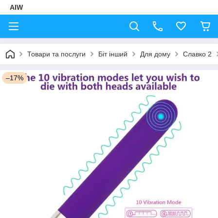
AIW
Товари та послуги
Біт інший
Для дому
Славко 2
–17%