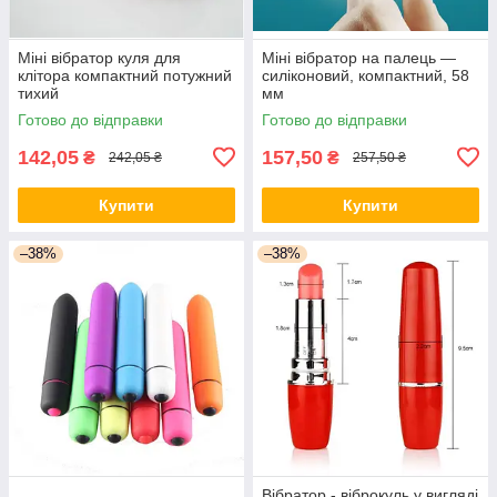
Міні вібратор куля для
Міні вібратор на палець —
клітора компактний потужний
силіконовий, компактний, 58
тихий
мм
Готово до відправки
Готово до відправки
142,05
157,50
₴
₴
242,05 ₴
257,50 ₴
Купити
Купити
–38%
–38%
Вібратор - віброкуль у вигляді