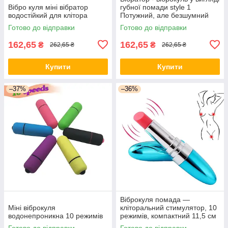
Вібро куля міні вібратор
губної помади style 1
водостійкий для клітора
Потужний, але безшумний
моторчик Знижка aiw
Готово до відправки
Готово до відправки
162,65
162,65
₴
₴
262,65 ₴
262,65 ₴
Купити
Купити
–37%
–36%
Віброкуля помада —
Міні віброкуля
кліторальний стимулятор, 10
водонепроникна 10 режимів
режимів, компактний 11,5 см
Готово до відправки
Готово до відправки