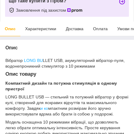
Що таке купити з Пром?
Замовлення під захистом
Опис
Характеристики
Доставка
Оплата
Умови п
Опис
Вібратор
LONG BU
LLET USB, акумуляторний вібратор-пуля,
водонепроникний стимулятор з 10 режимами
Опис товару
Компактний дизайн та потужна стимуляція в одному
пристрої
LONG BULLET USB — стильний та потужний вібратор у формі
кулі, створений для яскравих відчуттів та максимального
комфорту. Завдяк
и ко
мпактним розмірам його зручно
використовувати вдома або брати із собою у подорожі.
Модель оснащена 10 режимами вібрації, що дозволяють
легко обрати оптимальну інтенсивність. Просте керування
однією кнопкою робить використання максимально зручним