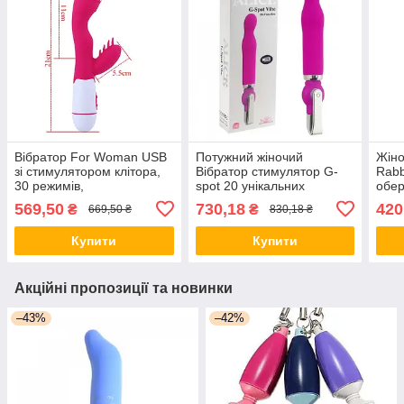
Вібратор For Woman USB
Потужний жіночий
Жіно
зі стимулятором клітора,
Вібратор стимулятор G-
Rabb
30 режимів,
spot 20 унікальних
обер
водонепроникний,
режимів заряджання USB
стим
569,50
730,18
420
₴
₴
669,50 ₴
830,18 ₴
силіконовий
Знижка aiw
Купити
Купити
Акційні пропозиції та новинки
–43%
–42%