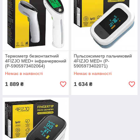
Термометр безконтактний
Пульсоксиметр пальчиковий
4FIZJO MED+ інфрачервоний
4FIZJO MED+ (P-
(P-5905973402064)
5905973402071)
Немає в наявності
Немає в наявності
1 889
1 634
₴
₴