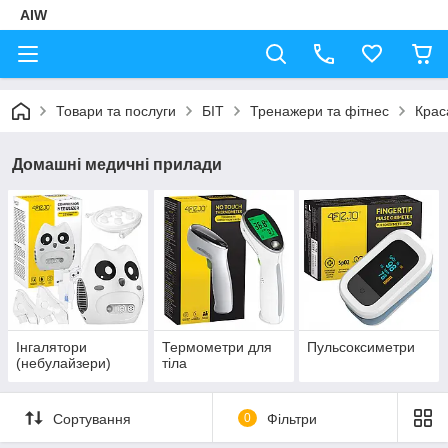
AIW
Товари та послуги
БІТ
Тренажери та фітнес
Крас
Домашні медичні прилади
Інгалятори
Термометри для
Пульсоксиметри
(небулайзери)
тіла
Сортування
0
Фільтри