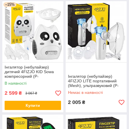
–15%
Інгалятор (небулайзер)
дитячий 4FIZJO KID Sowa
компресорний (P-
Інгалятор (небулайзер)
5905973402040)
4FIZJO LITE портативний
В наявності
(Mesh), ультразвуковий (P-
5905973402057)
2 599
Немає в наявності
₴
3 067 ₴
2 005
₴
Купити