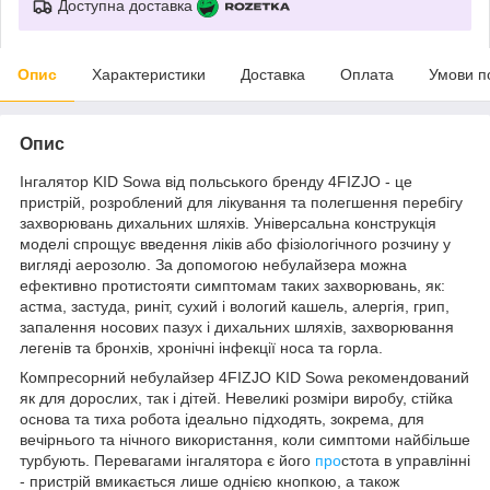
Доступна доставка
Опис
Характеристики
Доставка
Оплата
Умови п
Опис
Інгалятор KID Sowa від польського бренду
4FIZJO
- це
пристрій, розроблений для лікування та полегшення перебігу
захворювань дихальних шляхів. Універсальна конструкція
моделі спрощує введення ліків або фізіологічного розчину у
вигляді аерозолю. За допомогою небулайзера можна
ефективно протистояти симптомам таких захворювань, як:
астма, застуда, риніт, сухий і вологий кашель, алергія, грип,
запалення носових пазух і дихальних шляхів, захворювання
легенів та бронхів, хронічні інфекції носа та горла.
Компресорний небулайзер
4FIZJO
KID Sowa рекомендований
як для дорослих, так і дітей. Невеликі розміри виробу, стійка
основа та тиха робота ідеально підходять, зокрема, для
вечірнього та нічного використання, коли симптоми найбільше
турбують. Перевагами інгалятора є його
про
стота в управлінні
- пристрій вмикається лише однією кнопкою, а також