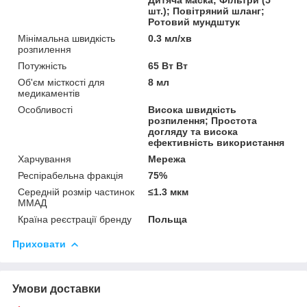
шт.); Повітряний шланг;
Ротовий мундштук
Мінімальна швидкість
0.3 мл/хв
розпилення
Потужність
65 Вт Вт
Об'єм місткості для
8 мл
медикаментів
Особливості
Висока швидкість
розпилення; Простота
догляду та висока
ефективність використання
Харчування
Мережа
Респірабельна фракція
75%
Середній розмір частинок
≤1.3 мкм
ММАД
Країна реєстрації бренду
Польща
Приховати
Умови доставки