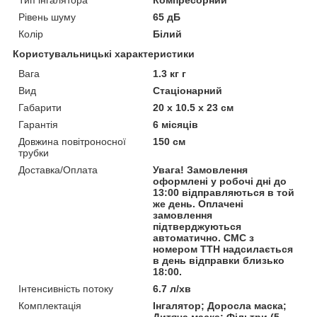
Рівень шуму
65 дБ
Колір
Білий
Користувальницькі характеристики
Вага
1.3 кг г
Вид
Стаціонарний
Габарити
20 x 10.5 x 23 см
Гарантія
6 місяців
Довжина повітроносної
150 см
трубки
Доставка/Оплата
Увага! Замовлення
оформлені у робочі дні до
13:00 відправляються в той
же день. Оплачені
замовлення
підтверджуються
автоматично. СМС з
номером ТТН надсилається
в день відправки близько
18:00.
Інтенсивність потоку
6.7 л/хв
Комплектація
Інгалятор; Доросла маска;
Дитяча маска; Фільтри (5