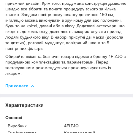
приємний дизайн. Крім того, продумана конструкція дозволяє
швидко все зібрати та почати процедуру всього за кілька
хвилин. Завдяки повітряному шлангу довжиною 150 см,
інгаляцію можна виконувати в зручному для вас положенні,
будь то на кріслі, дивані або в ліжку. Додаткові аксесуари, що
входять до комплекту, дозволяють використовувати прилад
людям будь-якого віку. В наборі присутні дві маски (доросла
та дитяча), ротовий мундштук, повітряний шланг та 5
повітряних фільтрів.
Обирайте якісні та безпечні товари відомого бренду
4FIZJO
з
продуманою комплектацією та параметрами. Перед
застосуванням рекомендується проконсультуватись із
лікарем.
Приховати
Характеристики
Основні
Виробник
4FIZJO
Тип інгалятора
Компресорний