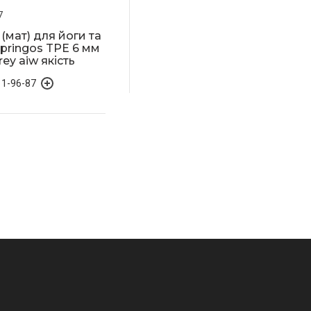
7
(мат) для йоги та
Springos TPE 6 мм
ey aiw якість
11-96-87