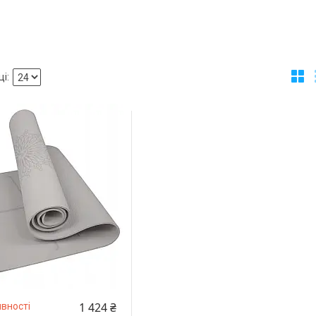
1 424 ₴
вності