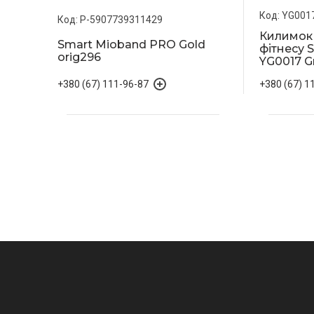
YG001
P-5907739311429
Килимок 
Smart Mioband PRO Gold
фітнесу 
orig296
YG0017 Gr
+380 (67) 111-96-87
+380 (67) 1