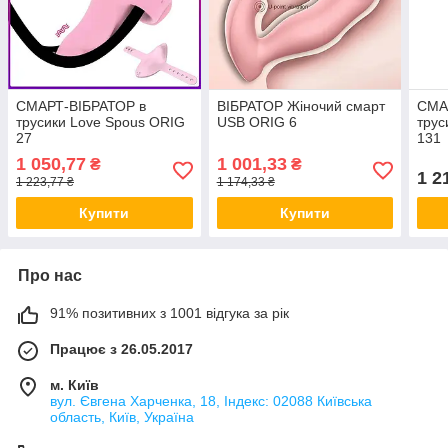
СМАРТ-ВІБРАТОР в
ВІБРАТОР Жіночий смарт
СМА
трусики Love Spous ORIG
USB ORIG 6
трус
27
131
1 050,77
1 001,33
₴
₴
1 2
1 223,77 ₴
1 174,33 ₴
Купити
Купити
Про нас
91% позитивних з 1001 відгука за рік
Працює з 26.05.2017
м. Київ
вул. Євгена Харченка, 18, Індекс: 02088 Київська
область, Київ, Україна