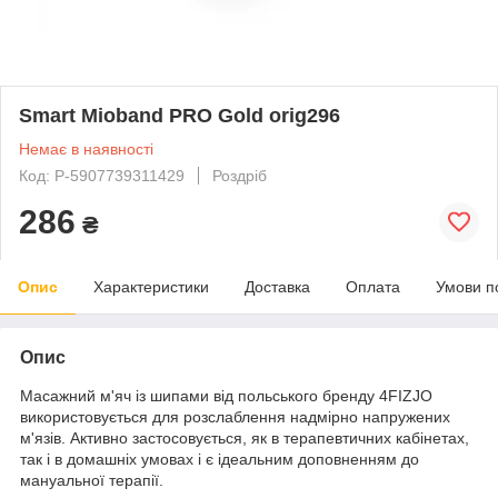
Smart Mioband PRO Gold orig296
Немає в наявності
Код: P-5907739311429
Роздріб
286
₴
Опис
Характеристики
Доставка
Оплата
Умови п
Опис
Масажний м'яч із шипами від польського бренду
4FIZJO
використовується для розслаблення надмірно напружених
м'язів. Активно застосовується, як в терапевтичних кабінетах,
так і в домашніх умовах і є ідеальним доповненням до
мануальної терапії.