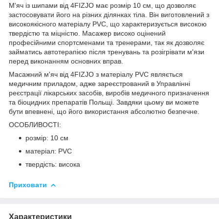
М'яч із шипами від
4FIZJO
має розмір
10 см
, що дозволяє
застосовувати його на різних ділянках тіла. Він виготовлений з
високоякісного матеріалу PVC, що характеризується високою
твердістю та міцністю. Масажер високо оцінений
професійними спортсменами та тренерами, так як дозволяє
займатись автотерапією після тренувань та розігрівати м'язи
перед виконанням основних вправ.
Масажний м'яч від
4FIZJO
з матеріалу PVC являється
медичним приладом
, адже зареєстрований в Управлінні
реєстрації лікарських засобів, виробів медичного призначення
та біоцидних препаратів Польщі. Завдяки цьому ви можете
бути впевнені, що його використання абсолютно безпечне.
ОСОБЛИВОСТІ:
розмір: 10 см
матеріал: PVC
твердість: висока
Приховати
Характеристики