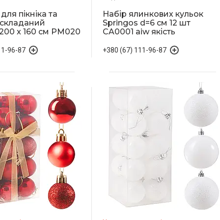
для пікніка та
Набір ялинкових кульок
 складаний
Springos d=6 см 12 шт
 200 x 160 см PM020
CA0001 aiw якість
11-96-87
+380 (67) 111-96-87