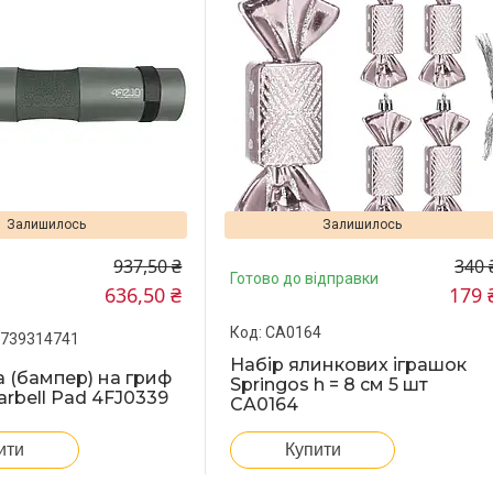
Залишилось
Залишилось
937,50 ₴
340 
Готово до відправки
636,50 ₴
179 
CA0164
7739314741
Набір ялинкових іграшок
 (бампер) на гриф
Springos h = 8 см 5 шт
arbell Pad 4FJ0339
CA0164
ити
Купити