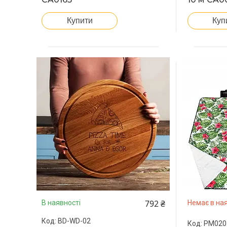
Купити
Куп
792 ₴
В наявності
Немає в ная
BD-WD-02
PM020