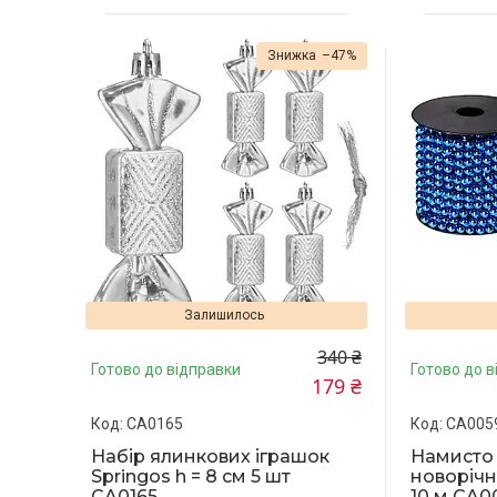
–47%
Залишилось
340 ₴
Готово до відправки
Готово до в
179 ₴
CA0165
CA005
Набір ялинкових іграшок
Намисто 
Springos h = 8 см 5 шт
новорічні
CA0165
10 м CA0