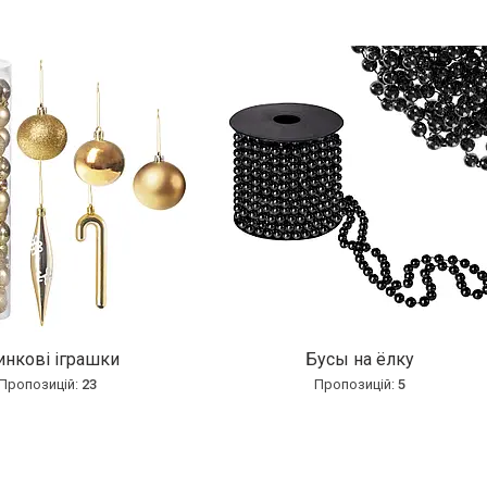
инкові іграшки
Бусы на ёлку
23
5