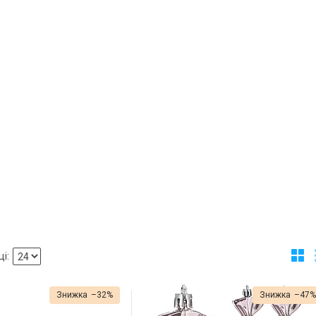
–32%
–47