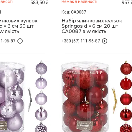
583,50 ₴
957 
вності
Немає в наявності
1
CA0087
инкових кульок
Набір ялинкових кульок
d = 3 см 30 шт
Springos d = 6 см 20 шт
w якість
CA0087 aiw якість
11-96-87
+380 (67) 111-96-87