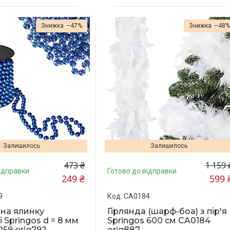
–47%
–48
Залишилось
Залишилось
473 ₴
1 159 
ідправки
Готово до відправки
249 ₴
599 
9
CA0184
на ялинку
Гірлянда (шарф-боа) з пір'я
 Springos d = 8 мм
Springos 600 см CA0184
059 orig792
orig887