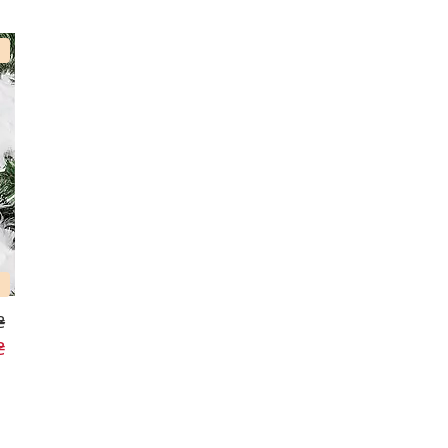
%
₴
₴