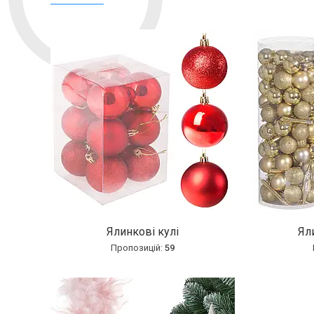
Ялинкові кулі
Ял
59