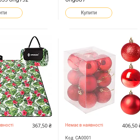
ити
Купити
367,50 ₴
406,50 
вності
Немає в наявності
CA0001