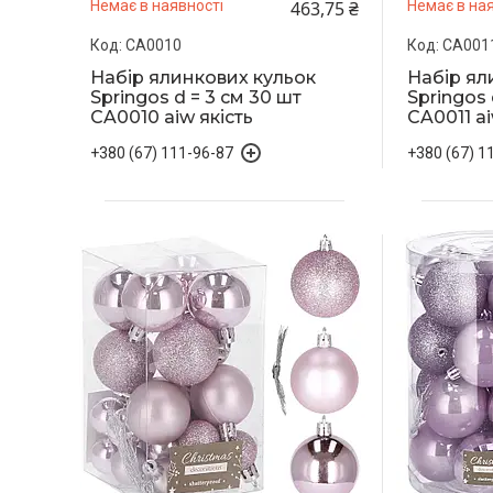
463,75 ₴
Немає в наявності
Немає в ная
CA0010
CA001
Набір ялинкових кульок
Набір ял
Springos d = 3 см 30 шт
Springos 
CA0010 aiw якість
CA0011 ai
+380 (67) 111-96-87
+380 (67) 1