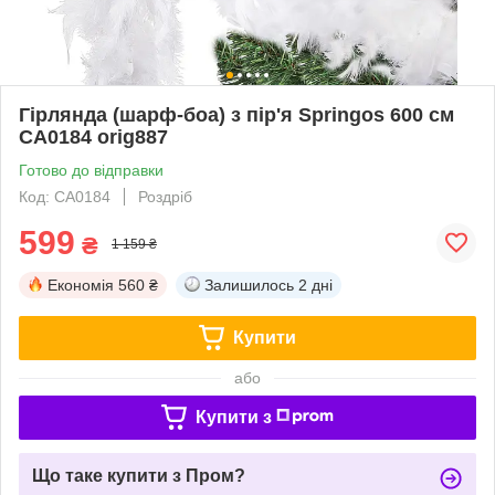
Гірлянда (шарф-боа) з пір'я Springos 600 см
CA0184 orig887
Готово до відправки
Код: CA0184
Роздріб
599
₴
1 159 ₴
Економія
560 ₴
Залишилось
2 дні
Купити
або
Купити з
Що таке купити з Пром?