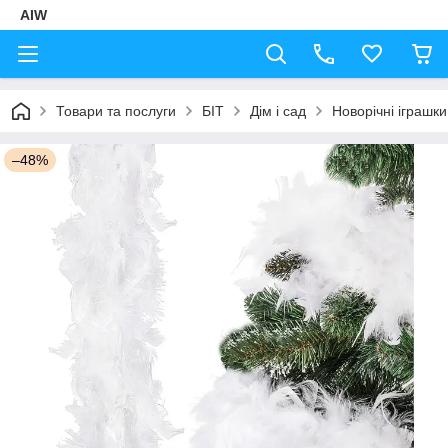
AIW
Товари та послуги
БІТ
Дім і сад
Новорічні іграшки
–48%