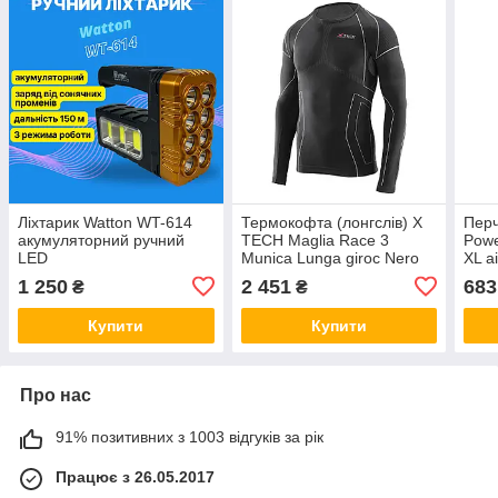
Ліхтарик Watton WT-614
Термокофта (лонгслів) X
Перч
акумуляторний ручний
TECH Maglia Race 3
Powe
LED
Munica Lunga giroc Nero
XL a
XXL/XXXL Чорна aiw
1 250
2 451
683
₴
₴
Оригинал 3101
Купити
Купити
Про нас
91% позитивних з 1003 відгуків за рік
Працює з 26.05.2017