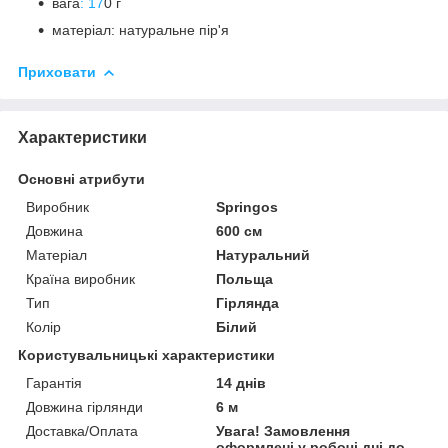
вага
: 17
0 г
матеріал: натуральне пір'я
Приховати
Характеристики
Основні атрибути
Виробник
Springos
Довжина
600 см
Матеріал
Натуральний
Країна виробник
Польща
Тип
Гірлянда
Колір
Білий
Користувальницькі характеристики
Гарантія
14 днів
Довжина гірлянди
6 м
Доставка/Оплата
Увага! Замовлення
оформлені у робочі дні до