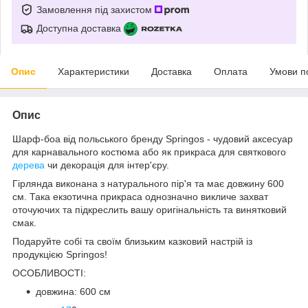
Замовлення під захистом
Доступна доставка
Опис
Характеристики
Доставка
Оплата
Умови п
Опис
Шарф-боа від польського бренду
Springos
- чудовий аксесуар
для карнавального костюма або як прикраса для святкового
дерева
чи декорація для інтер'єру.
Гірлянда виконана з
натурального пір'я
та має довжину
600
см
. Така екзотична прикраса однозначно викличе захват
оточуючих та підкреслить вашу оригінальність та винятковий
смак.
Подаруйте собі та своїм близьким казковий настрій із
продукцією
Springos
!
ОСОБЛИВОСТІ:
довжина: 600 см