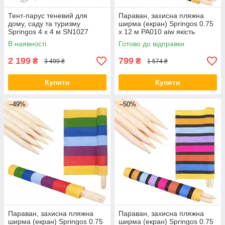
Тент-парус теневий для
Параван, захисна пляжна
дому, саду та туризму
ширма (екран) Springos 0.75
Springos 4 x 4 м SN1027
x 12 м PA010 aiw якість
Orange aiw якість
В наявності
Готово до відправки
2 199
799
₴
₴
3 499 ₴
1 574 ₴
Купити
Купити
–49%
–50%
Параван, захисна пляжна
Параван, захисна пляжна
ширма (екран) Springos 0.75
ширма (екран) Springos 0.75