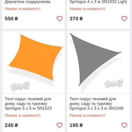
Дерев'яна подарункова
Springos 4 x 3 м SN1032 Light
коробка
Yellow aiw якість
Немає в наявності
Немає в наявності
550
370
₴
₴
Тент-парус теневий для
Тент-парус теневий для
дому, саду та туризму
дому, саду та туризму
Springos 5 x 5 м SN1023
Springos 3 x 3 x 3 м SN1049
Orange aiw якість
Graphite aiw якість
Немає в наявності
Немає в наявності
245
195
₴
₴