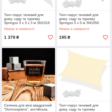
Тент-парус теневий для
Тент-парус теневий для
дому, саду та туризму
дому, саду та туризму
Springos 3 x 3 x 3 м SN1016
Springos 5 x 5 м SN1050
Light Yellow aiw якість
Graphite aiw якість
Немає в наявності
Немає в наявності
1 379
195
₴
₴
Склянка для віскі квадратний
Тент-парус теневий для
"Domosapiens", англійська,
дому, саду та туризму