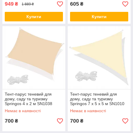
949
605
₴
₴
1 889 ₴
Купити
Купити
Тент-парус теневий для
Тент-парус теневий для
дому, саду та туризму
дому, саду та туризму
Springos 4 x 2 м SN1038
Springos 7 x 5 x 5 м SN1010
Beige aiw якість
Light Yellow aiw якість
Немає в наявності
Немає в наявності
700
700
₴
₴