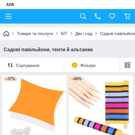
AIW
Товари та послуги
БІТ
Дім і сад
Садові павільйон
Садові павільйони, тенти й альтанки
Сортування
0
Фільтри
–37%
–49%