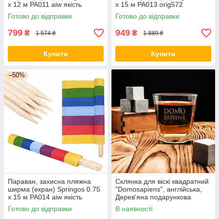
x 12 м PA011 aiw якість
x 15 м PA013 orig572
Готово до відправки
Готово до відправки
799
949
₴
₴
1 574 ₴
1 889 ₴
Купити
Купити
–50%
Параван, захисна пляжна
Склянка для віскі квадратний
ширма (екран) Springos 0.75
"Domosapiens", англійська,
x 15 м PA014 aiw якість
Дерев'яна подарункова
коробка з гравіюванням
Готово до відправки
В наявності