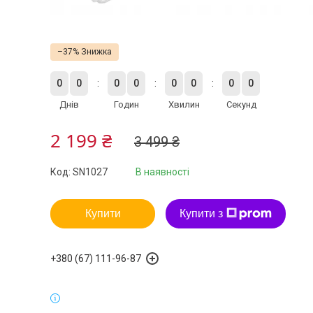
–37%
0
0
0
0
0
0
0
0
Днів
Годин
Хвилин
Секунд
2 199 ₴
3 499 ₴
Код:
SN1027
В наявності
Купити
Купити з
+380 (67) 111-96-87