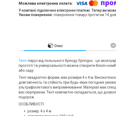
У компанії підключені електронні платежі. Тепер ви мож
повернення товару протягом 14 дні
Опис
Тент
-парус від польського бренду
Springos
- це аксесуар
простоті та універсальності можна створити безліч комб
або саду.
Тент квадратної форми, має розміри
4 x 4 м
. Високотехн
довговічність та стійкість при будь-яких погодних умова
ультрафіолетового випромінювання. Матеріал має спец
вас сюрпризом. Тент компактно складається, що дозволит
подорож.
ОСОБЛИВОСТІ:
розмір: 4 x 4 м
акрилова тканина 160 г/м²