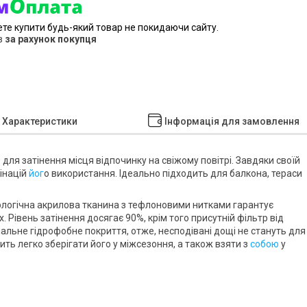
ете купити будь-який товар не покидаючи сайту.
в
за рахунок покупця
Характеристики
Інформація для замовлення
 для затінення місця відпочинку на свіжому повітрі. Завдяки своїй
інацій
йог
о використання. Ідеально підходить для балкона, тераси
ологічна
акрилова тканина
з тефлоновими нитками гарантує
х. Рівень затінення досягає
90%
, крім того присутній фільтр від
іальне
гідрофобне покриття
, отже, несподівані дощі не стануть для
ь легко зберігати його у міжсезоння, а також взяти з
собою
у