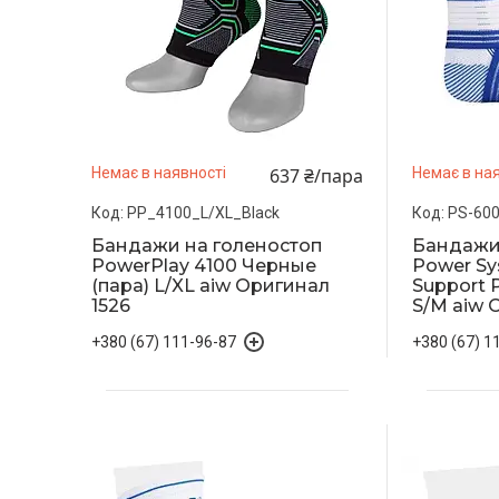
637 ₴/пара
Немає в наявності
Немає в ная
PP_4100_L/XL_Black
PS-600
Бандажи на голеностоп
Бандажи
PowerPlay 4100 Черные
Power Sy
(пара) L/XL aiw Оригинал
Support P
1526
S/M aiw 
+380 (67) 111-96-87
+380 (67) 1