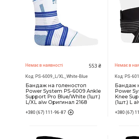
553 ₴
Немає в наявності
Немає в ная
PS-6009_L/XL_White-Blue
PS-601
Бандаж на голеностоп
Бандаж 
Power System PS-6009 Ankle
Power Sy
Support Pro Blue/White (1шт.)
Knee Sup
L/XL aiw Оригинал 2168
(1шт.) L 
+380 (67) 111-96-87
+380 (67) 1