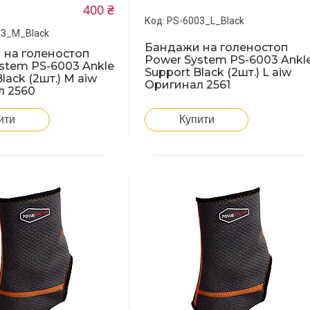
400 ₴
PS-6003_L_Black
03_M_Black
Бандажи на голеностоп
 на голеностоп
Power System PS-6003 Ankl
stem PS-6003 Ankle
Support Black (2шт.) L aiw
lack (2шт.) M aiw
Оригинал 2561
л 2560
Купити
ити