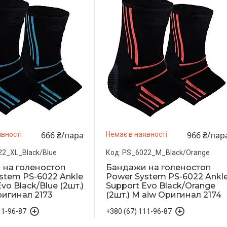
666 ₴/пара
966 ₴/пар
вності
Немає в наявності
2_XL_Black/Blue
PS_6022_M_Black/Orange
 на голеностоп
Бандажи на голеностоп
stem PS-6022 Ankle
Power System PS-6022 Ankl
vo Black/Blue (2шт.)
Support Evo Black/Orange
ригинал 2173
(2шт.) M aiw Оригинал 2174
11-96-87
+380 (67) 111-96-87