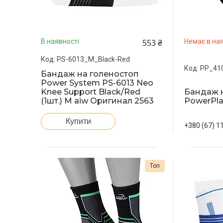
553 ₴
В наявності
Немає в ная
PS-6013_M_Black-Red
PP_41
Бандаж на голеностоп
Power System PS-6013 Neo
Бандаж н
Knee Support Black/Red
PowerPlay
(1шт.) M aiw Оригинал 2563
Купити
+380 (67) 1
Топ