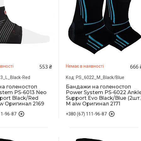
553 ₴
666 
вності
Немає в наявності
3_L_Black-Red
PS_6022_M_Black/Blue
на голеностоп
Бандажи на голеностоп
stem PS-6013 Neo
Power System PS-6022 Ankl
port Black/Red
Support Evo Black/Blue (2шт.
aiw Оригинал 2169
M aiw Оригинал 2171
11-96-87
+380 (67) 111-96-87