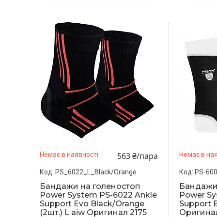
563 ₴/пара
Немає в наявності
Немає в ная
PS_6022_L_Black/Orange
PS-600
Бандажи на голеностоп
Бандажи
Power System PS-6022 Ankle
Power Sy
Support Evo Black/Orange
Support B
(2шт.) L aiw Оригинал 2175
Оригина