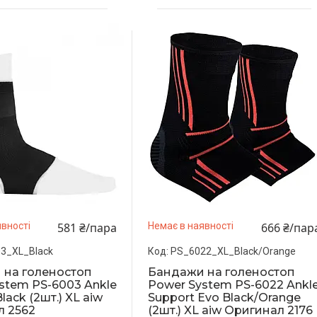
581 ₴/пара
666 ₴/пар
вності
Немає в наявності
3_XL_Black
PS_6022_XL_Black/Orange
 на голеностоп
Бандажи на голеностоп
stem PS-6003 Ankle
Power System PS-6022 Ankl
lack (2шт.) XL aiw
Support Evo Black/Orange
л 2562
(2шт.) XL aiw Оригинал 2176