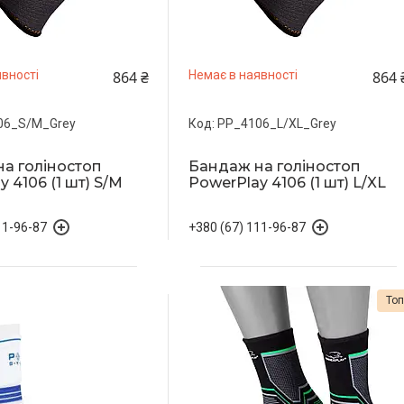
864 ₴
864 
вності
Немає в наявності
06_S/M_Grey
PP_4106_L/XL_Grey
а голіностоп
Бандаж на голіностоп
 4106 (1 шт) S/M
PowerPlay 4106 (1 шт) L/XL
11-96-87
+380 (67) 111-96-87
То