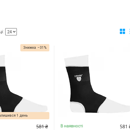
–31%
алишився 1 день
581 ₴
581 
В наявності