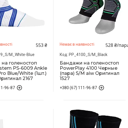
553 ₴
528 ₴/пар
вності
Немає в наявності
9_S/M_White-Blue
PP_4100_S/M_Black
 на голеностоп
Бандажи на голеностоп
stem PS-6009 Ankle
PowerPlay 4100 Черные
ro Blue/White (1шт.)
(пара) S/M aiw Оригинал
Оригинал 2167
1527
11-96-87
+380 (67) 111-96-87