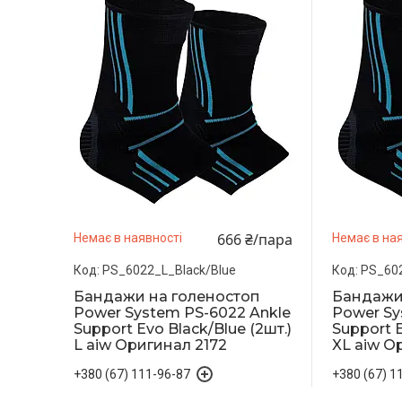
666 ₴/пара
Немає в наявності
Немає в ная
PS_6022_L_Black/Blue
PS_602
Бандажи на голеностоп
Бандажи
Power System PS-6022 Ankle
Power Sy
Support Evo Black/Blue (2шт.)
Support E
L aiw Оригинал 2172
XL aiw О
+380 (67) 111-96-87
+380 (67) 1