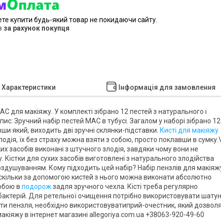
ете купити будь-який товар не покидаючи сайту.
в
за рахунок покупця
Характеристики
Інформація для замовлення
MAC для макіяжу. У комплекті зібрано 12 пестей з натурального і
Опис: Зручний набір пестей MAC в тубусі. Загалом у наборі зібрано 12
ивши який, виходить дві зручні склянки-підставки.
Кисті для макіяжу
одія, їх без страху можна взяти з собою, просто поклавши в сумку.\
ких засобів виконані з штучного злодія, завдяки чому вони не
. Кістки для сухих засобів виготовлені з натурального злодійства
 роздушуванням. Кому підходить цей набір? Набір пензлів для макіяж
 оскільки за допомогою кистей з нього можна виконати абсолютно
собою в
подорож
задля зручного чехла. Кісті треба регулярно
 бактерій. Для ретельної очищення потрібно використовувати шату
ити пензля, необхідно використовуватиприй-очестник, який дозвол
кіяжу в інтернет магазині allegoriya.com.ua +38063-920-49-60