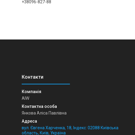
+38096-827-88
AIW
Янкова Аліса Павлівна
вул. Євгена Харченка, 18, Індекс: 02088 Київська
область, Київ, Україна