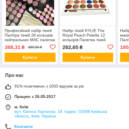
Професійний набір тіней
Набір тіней KYLIE The
Набі
Палітра тіней 28 кольорів
Royal Peach Palette 12
макі
нейтральних MAC палетка
кольорів Палетка тіней
Палі
Mac Cosmetics
388,31
262,65
185
₴
₴
669,50 ₴
Купити
Купити
Про нас
91% позитивних з 1003 відгуків за рік
Працює з 26.05.2017
м. Київ
вул. Євгена Харченка, 18, Індекс: 02088 Київська
область, Київ, Україна
Контакти