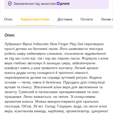
Замовлення під захистом
Опис
Характеристики
Доставка
Оплата
Умови 
Опис
Лубрикант Bijoux Indiscrets Slow Finger Play Gel перетворює
прості дотики на бентежні ласки. Його шовковиста текстура
робить шкіру неймовірно слизькою, посилюючи задоволення
як під час соло-ігрі, так і під час парних ласок. Формула з алое
вера глибоко зволожує й захищає шкіру, забезпечуючи
комфорт навіть у разі тривалого контакту. Легкий аромат
кокоса додає нотку солодкості й тропічної ніжності,
перетворюючи дотики на справді чуттєвий ритуал. Водяна
основа — легка, ніжна й безпечна. Підходить для стимуляції
вульви та пінису. Збагачений алое вера для зволоження та
захисту. Сумісний із латексними презервативами та секс-
іграшками. Легко знімається, не липне. Зі спокусливим
ароматом кокоса. Можна використовувати для оральних
пестощів. Об'єм: 30 мл. Склад: Гліцерин, вода, сік листя алое
вера, ксантанова камедь, карбомер, ароматизатор, цукоринат