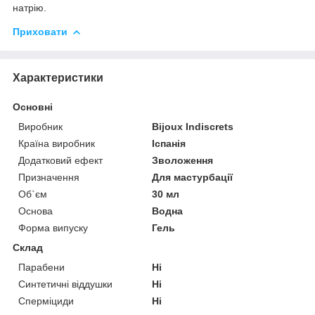
натрію.
Приховати
Характеристики
Основні
Виробник
Bijoux Indiscrets
Країна виробник
Іспанія
Додатковий ефект
Зволоження
Призначення
Для мастурбації
Об`єм
30 мл
Основа
Водна
Форма випуску
Гель
Склад
Парабени
Ні
Синтетичні віддушки
Ні
Сперміциди
Ні