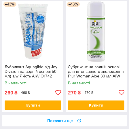
–43%
–43%
Лубрикант Aquaglide від Joy
Лубрикант на водній основі
Division на водній основі 50
для інтенсивного зволоження
мл) aiw Якість AIW Or742
Pjur Woman Aloe 30 мл AIW
Or1447
В наявності
В наявності
260
270
₴
₴
460 ₴
470 ₴
Купити
Купити
Показати ще