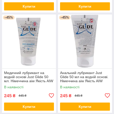
Купити
Купити
–45%
–45%
Медичний лубрикант на
Анальний лубрикант Just
водній основі Just Glide 50
Glide 50 мл на водній основі.
мл. Німеччина aiw Якість AIW
Німеччина aiw Якість AIW
Or179
Or181
В наявності
В наявності
245
245
₴
₴
445 ₴
445 ₴
Купити
Купити