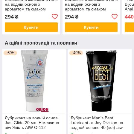
на водній основі з
на водній основі з
Bijo
ароматом та смаком
ароматом та смаком
Anal
полуниці - Lick-it
шампанського з
294
294
440
₴
₴
Strawberry, 50 мл
полуницею - Lick-it
Sparkling wine &
Купити
Купити
Strawberry, 50
Акційні пропозиції та новинки
–69%
–49%
Лубрикант на водній основі
Лубрикант Man's Best
Just Glide 20 мл. Німеччина
Lubricant от Joy Division на
aiw Якість AIW Or112
водной основе 40 (мл) aiw
Качество AIW Or97