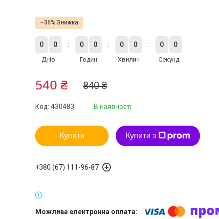
–36%
0
0
0
0
0
0
0
0
Днів
Годин
Хвилин
Секунд
540 ₴
840 ₴
Код:
430483
В наявності
Купити
Купити з
+380 (67) 111-96-87