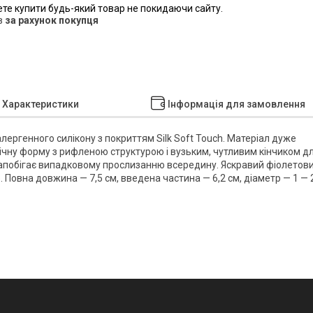
ете купити будь-який товар не покидаючи сайту.
в
за рахунок покупця
Характеристики
Інформація для замовлення
алергенного силікону з покриттям Silk Soft Touch. Матеріал дуже
нічну форму з рифленою структурою і вузьким, чутливим кінчиком д
запобігає випадковому прослизанню всередину. Яскравий фіолетов
. Повна довжина — 7,5 см, введена частина — 6,2 см, діаметр — 1 — 