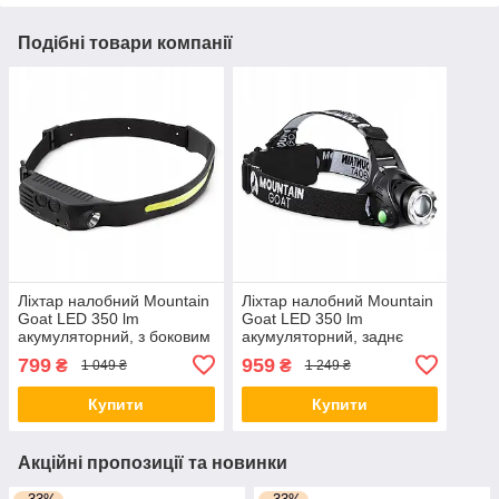
Подібні товари компанії
Ліхтар налобний Mountain
Ліхтар налобний Mountain
Goat LED 350 lm
Goat LED 350 lm
акумуляторний, з боковим
акумуляторний, заднє
світлом Black (P-
червоне світло Black (P-
799
959
₴
₴
1 049 ₴
1 249 ₴
5907739318305)
5907739318336)
Купити
Купити
Акційні пропозиції та новинки