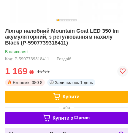
Ліхтар налобний Mountain Goat LED 350 lm
акумуляторний, з регулюванням нахилу
Black (P-5907739318411)
В наявності
Код: P-5907739318411
Роздріб
1 169
₴
1 549 ₴
Економія
380 ₴
Залишилось
1 день
Купити
або
Купити з