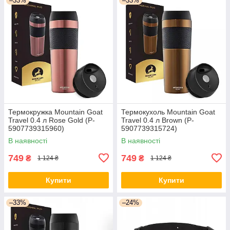
–33%
–33%
Термокружка Mountain Goat
Термокухоль Mountain Goat
Travel 0.4 л Rose Gold (P-
Travel 0.4 л Brown (P-
5907739315960)
5907739315724)
В наявності
В наявності
749
749
₴
₴
1 124 ₴
1 124 ₴
Купити
Купити
–33%
–24%