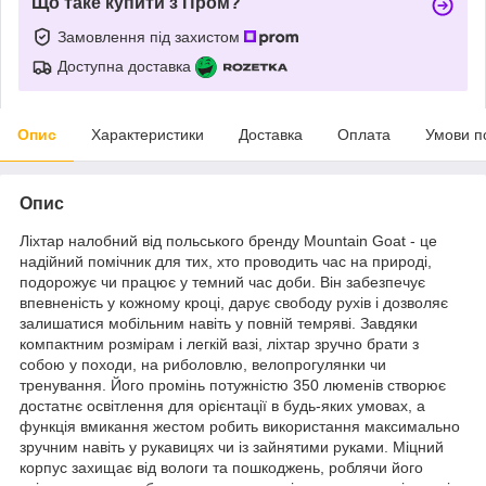
Що таке купити з Пром?
Замовлення під захистом
Доступна доставка
Опис
Характеристики
Доставка
Оплата
Умови п
Опис
Ліхтар налобний від польського бренду
Mountain Goat
- це
надійний помічник для тих, хто проводить час на природі,
подорожує чи працює у темний час доби. Він забезпечує
впевненість у кожному кроці, дарує свободу рухів і дозволяє
залишатися мобільним навіть у повній темряві. Завдяки
компактним розмірам і легкій вазі, ліхтар зручно брати з
собою у походи, на риболовлю, велопрогулянки чи
тренування. Його промінь потужністю 350 люменів створює
достатнє освітлення для орієнтації в будь-яких умовах, а
функція вмикання жестом робить використання максимально
зручним навіть у рукавицях чи із зайнятими руками. Міцний
корпус захищає від вологи та пошкоджень, роблячи його