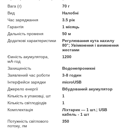
Вага (г)
70 г
Вид
Налобні
Час заряджання
3.5 рік
Гарантія
1 місяць
Дальність променя
50 м
Додаткові характеристики
Регулювання кута нахилу
80°; Увімкнення і вимкнення
жестами
Ємність акумулятора,
1200
мА·год
Захищеність
Водонепроникні
Заявлений час роботи
3-8 годин
Інтерфейси зарядки
microUSB
Джерело енергії
Вбудований акумулятор
Кількість в упаковці, шт
1
Кількість світлодіодів
1
Комплектація
Ліхтарик — 1 шт.; USB
кабель - 1 шт
Потужність світлового
350
потоку, лм