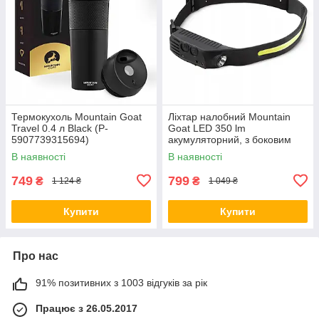
Термокухоль Mountain Goat
Ліхтар налобний Mountain
Travel 0.4 л Black (P-
Goat LED 350 lm
5907739315694)
акумуляторний, з боковим
світлом Black (P-
В наявності
В наявності
5907739318305)
749
799
₴
₴
1 124 ₴
1 049 ₴
Купити
Купити
Про нас
91% позитивних з 1003 відгуків за рік
Працює з 26.05.2017