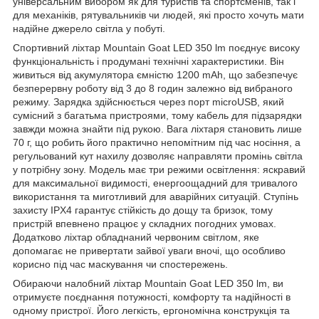
універсальним вибором як для туристів та спортсменів, так і
для механіків, рятувальників чи людей, які просто хочуть мати
надійне джерело світла у побуті.
Спортивний ліхтар
Mountain Goat
LED 350 lm поєднує високу
функціональність і продумані технічні характеристики. Він
живиться від акумулятора ємністю 1200 mAh, що забезпечує
безперервну роботу від 3 до 8 годин залежно від вибраного
режиму. Зарядка здійснюється через порт microUSB, який
сумісний з багатьма пристроями, тому кабель для підзарядки
завжди можна знайти під рукою. Вага ліхтаря становить лише
70 г, що робить його практично непомітним під час носіння, а
регульований кут нахилу дозволяє направляти промінь світла
у потрібну зону. Модель має три режими освітлення: яскравий
для максимальної видимості, енергоощадний для тривалого
використання та миготливий для аварійних ситуацій. Ступінь
захисту IPX4 гарантує стійкість до дощу та бризок, тому
пристрій впевнено працює у складних погодних умовах.
Додатково ліхтар обладнаний червоним світлом, яке
допомагає не привертати зайвої уваги вночі, що особливо
корисно під час маскування чи спостережень.
Обираючи налобний ліхтар
Mountain Goat
LED 350 lm, ви
отримуєте поєднання потужності, комфорту та надійності в
одному пристрої. Його легкість, ергономічна конструкція та