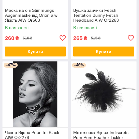
Маска на очі Stimmungs
Вушка зайчики Fetish
Augenmaske від Orion aiw
Tentation Bunny Fetish
Якість AIW Or563
Headband AIW Or2263
В наявності
В наявності
260
265
₴
₴
510 ₴
515 ₴
Купити
Купити
–47%
–46%
Чокер Bijoux Pour Toi Black
Метелочка Bijoux Indiscrets
AIW Or2278
Pom Pom Feather Tickler