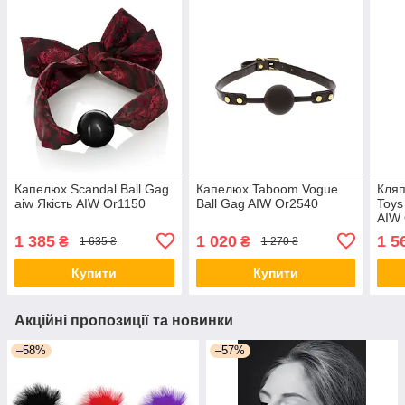
Капелюх Scandal Ball Gag
Капелюх Taboom Vogue
Кляп
aiw Якість AIW Or1150
Ball Gag AIW Or2540
Toys
AIW
1 385
1 020
1 5
₴
₴
1 635 ₴
1 270 ₴
Купити
Купити
Акційні пропозиції та новинки
–58%
–57%