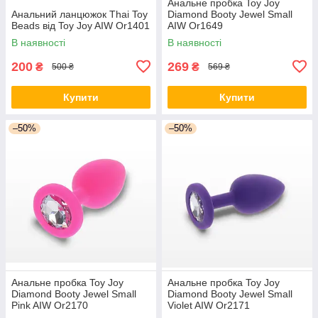
Анальне пробка Toy Joy
Анальний ланцюжок Thai Toy
Diamond Booty Jewel Small
Beads від Toy Joy AIW Or1401
AIW Or1649
В наявності
В наявності
200
269
₴
₴
500 ₴
569 ₴
Купити
Купити
–50%
–50%
Анальне пробка Toy Joy
Анальне пробка Toy Joy
Diamond Booty Jewel Small
Diamond Booty Jewel Small
Pink AIW Or2170
Violet AIW Or2171