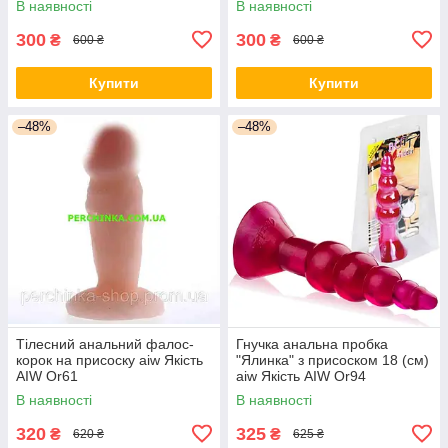
В наявності
В наявності
300
300
₴
₴
600 ₴
600 ₴
Купити
Купити
–48%
–48%
Тілесний анальний фалос-
Гнучка анальна пробка
корок на присоску aiw Якість
"Ялинка" з присоском 18 (см)
AIW Or61
aiw Якість AIW Or94
В наявності
В наявності
320
325
₴
₴
620 ₴
625 ₴