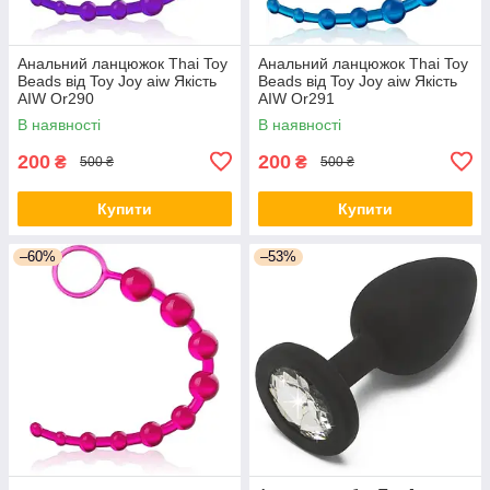
Анальний ланцюжок Thai Toy
Анальний ланцюжок Thai Toy
Beads від Toy Joy aiw Якість
Beads від Toy Joy aiw Якість
AIW Or290
AIW Or291
В наявності
В наявності
200
200
₴
₴
500 ₴
500 ₴
Купити
Купити
–60%
–53%