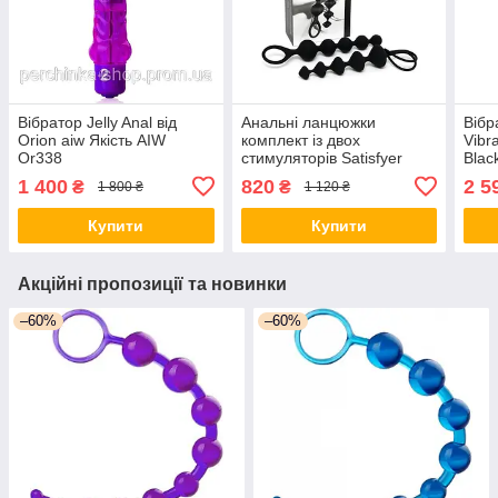
Вібратор Jelly Anal від
Анальні ланцюжки
Вібр
Orion aiw Якість AIW
комплект із двох
Vibr
Or338
стимуляторів Satisfyer
Blac
Beads Black aiw Якість AIW
1 400
820
2 5
₴
₴
1 800 ₴
1 120 ₴
Or1356
Купити
Купити
Акційні пропозиції та новинки
–60%
–60%