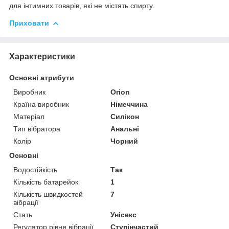
для інтимних товарів, які не містять спирту.
Приховати
Характеристики
Основні атрибути
Виробник
Orion
Країна виробник
Німеччина
Матеріал
Силікон
Тип вібратора
Анальні
Колір
Чорний
Основні
Водостійкість
Так
Кількість батарейок
1
Кількість швидкостей
7
вібрації
Стать
Унісекс
Регулятор рівня вібрації
Ступінчастий