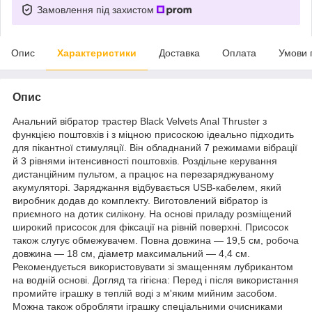
Замовлення під захистом
Опис
Характеристики
Доставка
Оплата
Умови 
Опис
Анальний вібратор трастер Black Velvets Anal Thruster з
функцією поштовхів і з міцною присоскою ідеально підходить
для пікантної стимуляції. Він обладнаний 7 режимами вібрації
й 3 рівнями інтенсивності поштовхів. Роздільне керування
дистанційним пультом, а працює на перезаряджуваному
акумуляторі. Заряджання відбувається USB-кабелем, який
виробник додав до комплекту. Виготовлений вібратор із
приємного на дотик силікону. На основі приладу розміщений
широкий присосок для фіксації на рівній поверхні. Присосок
також слугує обмежувачем. Повна довжина — 19,5 см, робоча
довжина — 18 см, діаметр максимальний — 4,4 см.
Рекомендується використовувати зі змащенням лубрикантом
на водній основі. Догляд та гігієна: Перед і після використання
промийте іграшку в теплій воді з м'яким мийним засобом.
Можна також обробляти іграшку спеціальними очисниками