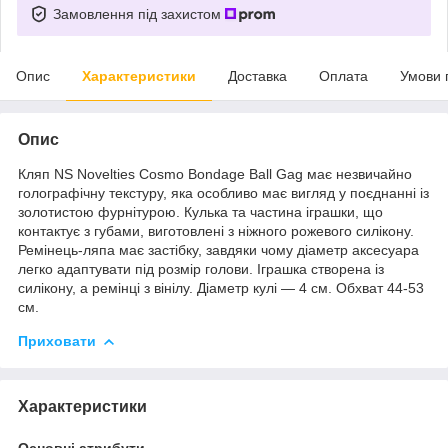
Замовлення під захистом
Опис
Характеристики
Доставка
Оплата
Умови 
Опис
Кляп NS Novelties Cosmo Bondage Ball Gag має незвичайно
голографічну текстуру, яка особливо має вигляд у поєднанні із
золотистою фурнітурою. Кулька та частина іграшки, що
контактує з губами, виготовлені з ніжного рожевого силікону.
Ремінець-ляпа має застібку, завдяки чому діаметр аксесуара
легко адаптувати під розмір голови. Іграшка створена із
силікону, а ремінці з вінілу. Діаметр кулі — 4 см. Обхват 44-53
см.
Приховати
Характеристики
Основні атрибути