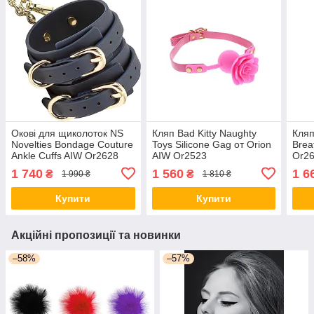
Окові для щиколоток NS
Кляп Bad Kitty Naughty
Кляп
Novelties Bondage Couture
Toys Silicone Gag от Orion
Brea
Ankle Cuffs AIW Or2628
AIW Or2523
Or2
1 740
1 560
1 6
₴
₴
1 990 ₴
1 810 ₴
Купити
Купити
Акційні пропозиції та новинки
–58%
–57%