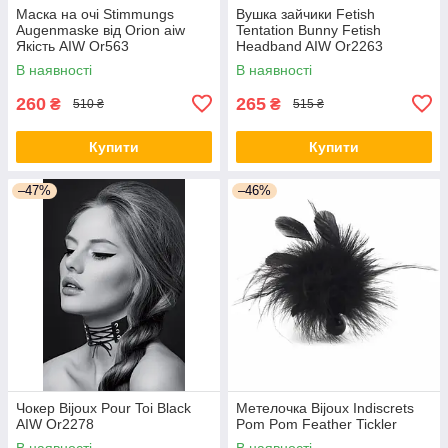
Маска на очі Stimmungs
Вушка зайчики Fetish
Augenmaske від Orion aiw
Tentation Bunny Fetish
Якість AIW Or563
Headband AIW Or2263
В наявності
В наявності
260
265
₴
₴
510 ₴
515 ₴
Купити
Купити
–47%
–46%
Чокер Bijoux Pour Toi Black
Метелочка Bijoux Indiscrets
AIW Or2278
Pom Pom Feather Tickler
В наявності
В наявності