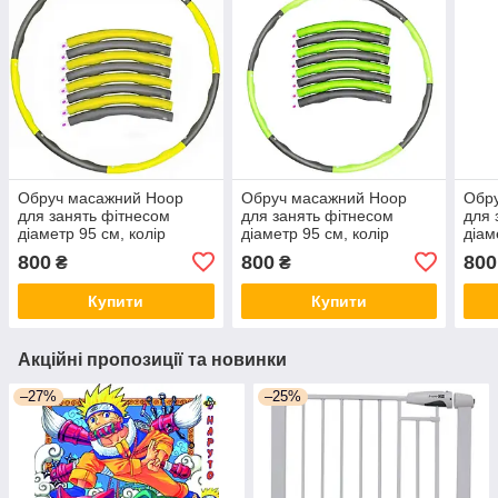
Обруч масажний Hoop
Обруч масажний Hoop
Обр
для занять фітнесом
для занять фітнесом
для 
діаметр 95 см, колір
діаметр 95 см, колір
діам
жовтий
зелений
роже
800
800
800
₴
₴
Купити
Купити
Акційні пропозиції та новинки
–27%
–25%