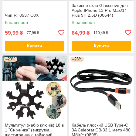
Захисне скло Glasscove для
Apple IPhone 13 Pro Max/14
Чип RT8537 OJX
Plus 9H 2.5D (00644)
В наявності
В наявності
59,99
84,99
₴
₴
77,99 ₴
110,49 ₴
Купити
Купити
–23%
–23%
Мультитул (набір ключів) 18 в
Кабель плоский USB Type-C
1 "Сніжинка" (викрутка,
3A Celebrat CB-33 1 метр 480
шестигранник, гайковий
Мбіт/с (9898)