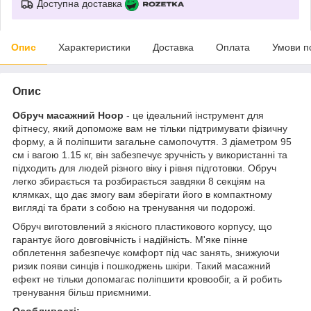
Доступна доставка
Опис
Характеристики
Доставка
Оплата
Умови п
Опис
Обруч масажний Hoop
- це ідеальний інструмент для
фітнесу, який допоможе вам не тільки підтримувати фізичну
форму, а й поліпшити загальне самопочуття. З діаметром 95
см і вагою 1.15 кг, він забезпечує зручність у використанні та
підходить для людей різного віку і рівня підготовки. Обруч
легко збирається та розбирається завдяки 8 секціям на
клямках, що дає змогу вам зберігати його в компактному
вигляді та брати з собою на тренування чи подорожі.
Обруч виготовлений з якісного пластикового корпусу, що
гарантує його довговічність і надійність. М'яке пінне
обплетення забезпечує комфорт під час занять, знижуючи
ризик появи синців і пошкоджень шкіри. Такий масажний
ефект не тільки допомагає поліпшити кровообіг, а й робить
тренування більш приємними.
Особливості: