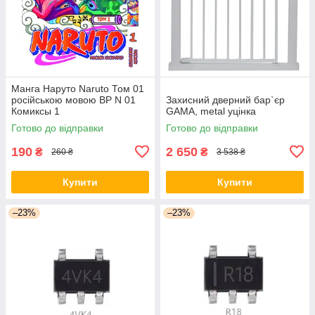
Манга Наруто Naruto Том 01
російською мовою ВР N 01
Захисний дверний бар`єр
Комиксы 1
GAMA, metal уцінка
Готово до відправки
Готово до відправки
190
2 650
₴
₴
260 ₴
3 538 ₴
Купити
Купити
–23%
–23%