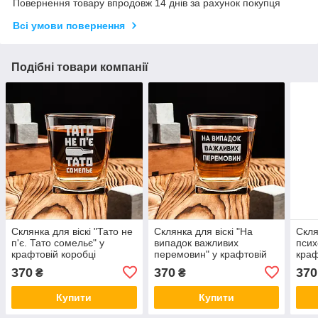
Повернення товару впродовж 14 днів за рахунок покупця
Всі умови повернення
Подібні товари компанії
Склянка для віскі "Тато не
Склянка для віскі "На
Скля
п'є. Тато сомельє" у
випадок важливих
псих
крафтовій коробці
перемовин" у крафтовій
краф
коробці
370
370
370
₴
₴
Купити
Купити