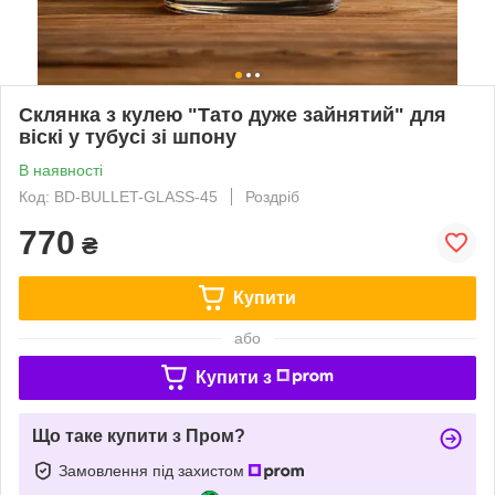
Склянка з кулею "Тато дуже зайнятий" для
віскі у тубусі зі шпону
В наявності
Код: BD-BULLET-GLASS-45
Роздріб
770
₴
Купити
або
Купити з
Що таке купити з Пром?
Замовлення під захистом