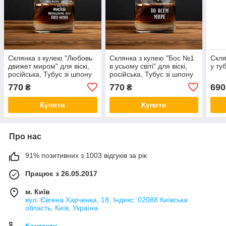
Склянка з кулею "Любовь
Склянка з кулею "Бос №1
Скля
движет миром" для віскі,
в усьому світі" для віскі,
у ту
російська, Тубус зі шпону
російська, Тубус зі шпону
770
770
690
₴
₴
Купити
Купити
Про нас
91% позитивних з 1003 відгуків за рік
Працює з 26.05.2017
м. Київ
вул. Євгена Харченка, 18, Індекс: 02088 Київська
область, Київ, Україна
Контакти