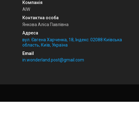
AIW
Янкова Аліса Павлівна
вул. Євгена Харченка, 18, Індекс: 02088 Київська
область, Київ, Україна
in.wonderland.post@gmail.com