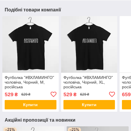
Подібні товари компанії
Футболка "#ВХЛАМИНГО"
Футболка "#ВХЛАМИНГО"
Футб
чоловіча, Чорний, M,
чоловіча, Чорний, XL,
чоло
російська
російська
росі
529
529
659
₴
₴
629 ₴
629 ₴
Купити
Купити
Акційні пропозиції та новинки
–21%
–21%