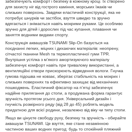
забезпечують комфорт і безпеку в кожному кроці. Їх створено
для захисту ніг від гострого каміння, морських їжаків чи
слизьких поверхонь. Завдяки еластичній конструкції, яка не
потребує шнурків чи застібок, взуття швидко та зручно
вдягається і знімається навіть мокрими руками. Це особливо
зручно для дітей і дорослих під час купання, плавання чи
заняття водними видами спорту.
Конструкція аквашузів
TSUNAMI
Slip-On базується на
поєднанні легких, міцних і дихаючих матеріалів: неопрену,
сітчастої тканини Mesh та термопластичної гуми TPR.
Внутрішня устілка з м'якого амортизуючого матеріалу
забезпечує комфорт навіть при тривалому використанні, а
вентиляційні отвори прискорюють відведення вологи. Гнучка
гумова підошва не ковзає, зберігає стабільність на мокрих і
слизьких поверхнях та ефективно захищає від механічних
пошкоджень. Еластичний фіксатор на п'ятці забезпечує
надійне прилягання до стопи, а продумана форма гарантує
зручність протягом усього дня. Універсальний дизайн і
гнучкість розмірного ряду (від 28 до 45) роблять модель
придатною для всієї родини, незалежно від віку чи типу стопи.
Якщо ви цінуєте свободу руху, безпеку та зручність - обирайте
аквашузи
TSUNAMI
. Це взуття, яке стане незамінною
частиною ваших водних пригод: будь то спокійний пляжний