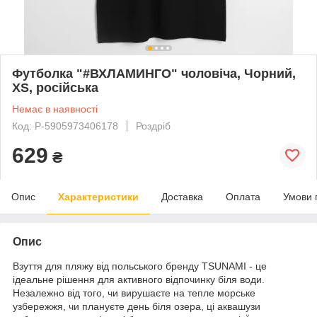
Футболка "#ВХЛАМИНГО" чоловіча, Чорний,
XS, російська
Немає в наявності
Код: P-5905973406178
Роздріб
629
₴
Опис
Характеристики
Доставка
Оплата
Умови 
Опис
Взуття для пляжу від польського бренду
TSUNAMI
- це
ідеальне рішення для активного відпочинку біля води.
Незалежно від того, чи вирушаєте на тепле морське
узбережжя, чи плануєте день біля озера, ці аквашузи