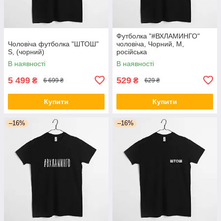
Футболка "#ВХЛАМИНГО"
Чоловіча футболка "ШТОШ"
чоловіча, Чорний, M,
S, (чорний)
російська
В наявності
В наявності
5 499
529
₴
₴
6 699 ₴
629 ₴
Купити
Купити
–16%
–16%