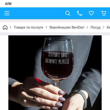
AIW
Товари та послуги
Виробництво BeriDari
Посуд
К