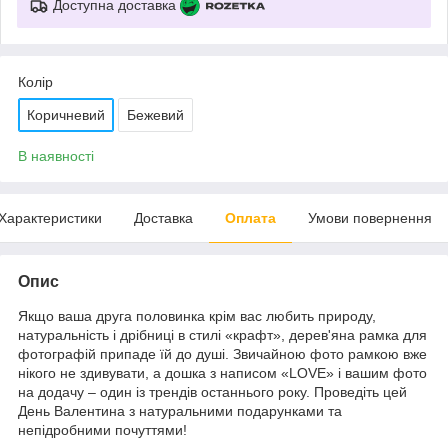
Доступна доставка
Колір
Коричневий
Бежевий
В наявності
Характеристики
Доставка
Оплата
Умови повернення
Опис
Якщо ваша друга половинка крім вас любить природу,
натуральність і дрібниці в стилі «крафт», дерев'яна рамка для
фотографій припаде їй до душі. Звичайною фото рамкою вже
нікого не здивувати, а дошка з написом «LOVE» і вашим фото
на додачу – один із трендів останнього року. Проведіть цей
День Валентина з натуральними подарунками та
непідробними почуттями!