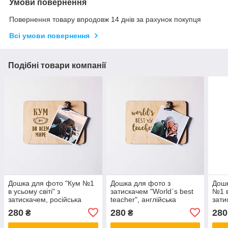
Умови повернення
Повернення товару впродовж 14 днів за рахунок покупця
Всі умови повернення
Подібні товари компанії
Дошка для фото "Кум №1
Дошка для фото з
Дошк
в усьому світі" з
затискачем "World`s best
№1 в
затискачем, російська
teacher", англійська
зати
280
280
280
₴
₴