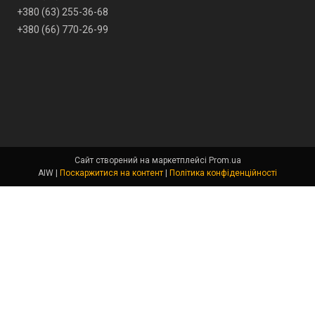
+380 (63) 255-36-68
+380 (66) 770-26-99
Сайт створений на маркетплейсі
Prom.ua
AIW |
Поскаржитися на контент
|
Політика конфіденційності