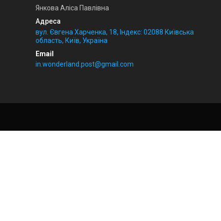
Янкова Аліса Павлівна
вул. Євгена Харченка, 18, Індекс: 02088 Київська
область, Київ, Україна
in.wonderland.post@gmail.com