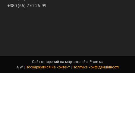
+380 (66) 770-26-99
Сайт створений на маркетплейсі
Prom.ua
AIW |
Поскаржитися на контент
|
Політика конфіденційності