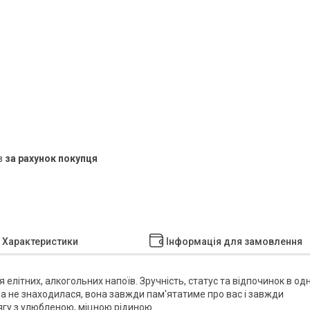
в
за рахунок покупця
Характеристики
Інформація для замовлення
літних, алкогольних напоїв. Зручність, статус та відпочинок в одн
на не знаходилася, вона завжди пам'ятатиме про вас і завжди
ягу з улюбленою, міцною рідиною.