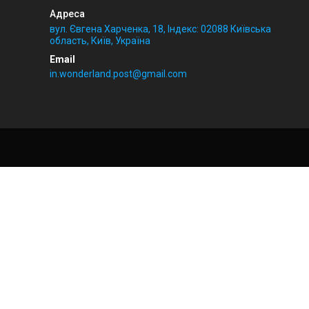
вул. Євгена Харченка, 18, Індекс: 02088 Київська
область, Київ, Україна
in.wonderland.post@gmail.com