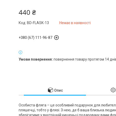
440 ₴
Код:
BD-FLASK-13
Немає в наявності
+380 (67) 111-96-87
повернення товару протягом 14 дні
Опис
Особиста фляга – це особливий подарунок для любителя е
пляшечці, тобто у флязі. З нею, де б ваша близька люди
зберігатиме у внутрішній кишеньці подаровану вами фл