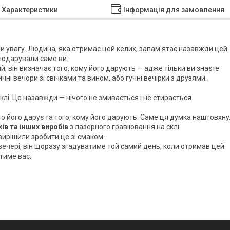
Характеристики
Інформація для замовлення
ли увагу. Людина, яка отримає цей келих, запам'ятає назавжди цей
 подарували саме ви.
, він визначає того, кому його дарують — адже тільки ви знаєте
ні вечори зі свічками та вином, або гучні вечірки з друзями.
і. Це назавжди — нічого не змивається і не стирається.
то його дарує та того, кому його дарують. Саме ця думка наштовхн
хів та інших виробів
з лазерного гравіювання на склі.
вирішили зробити це зі смаком.
вечері, він щоразу згадуватиме той самий день, коли отримав цей
тиме вас.