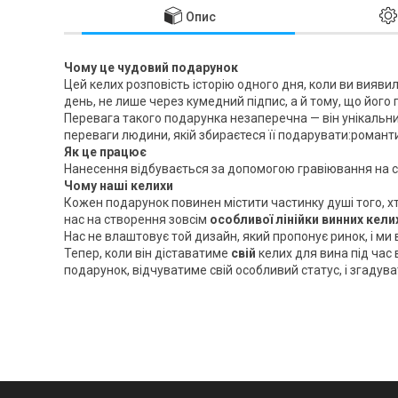
Опис
Чому це чудовий подарунок
Цей келих розповість історію одного дня, коли ви вияви
день, не лише через кумедний підпис, а й тому, що його
Перевага такого подарунка незаперечна — він унікальний
переваги людини, якій збираєтеся її подарувати:романтич
Як це працює
Нанесення відбувається за допомогою гравіювання на скл
Чому наші келихи
Кожен подарунок повинен містити частинку душі того, х
нас на створення зовсім
особливої лінійки винних кели
Нас не влаштовує той дизайн, який пропонує ринок, і ми 
Тепер, коли він діставатиме
свій
келих для вина під час 
подарунок, відчуватиме свій особливий статус, і згадува