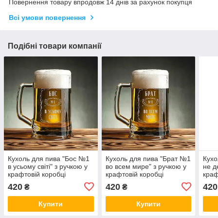
Повернення товару впродовж 14 днів за рахунок покупця
Всі умови повернення
Подібні товари компанії
Кухоль для пива "Бос №1
Кухоль для пива "Брат №1
Кухо
в усьому світі" з ручкою у
во всем мире" з ручкою у
не д
крафтовій коробці
крафтовій коробці
краф
420
420
420
₴
₴
Купити
Купити