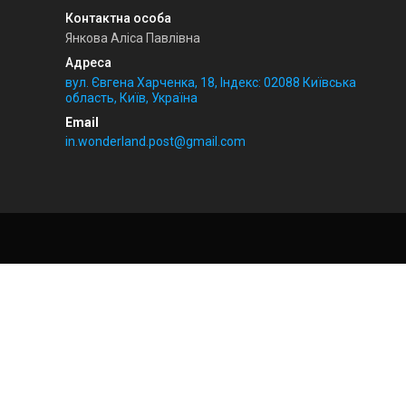
Янкова Аліса Павлівна
вул. Євгена Харченка, 18, Індекс: 02088 Київська
область, Київ, Україна
in.wonderland.post@gmail.com