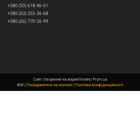
+380 (50) 618-46-61
+380 (63) 255-36-68
+380 (66) 770-26-99
Сайт створений на маркетплейсі
Prom.ua
AIW |
Поскаржитися на контент
|
Політика конфіденційності