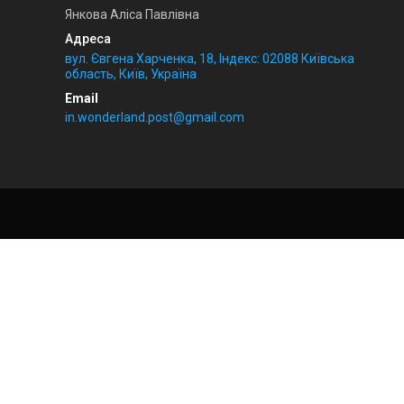
Янкова Аліса Павлівна
вул. Євгена Харченка, 18, Індекс: 02088 Київська
область, Київ, Україна
in.wonderland.post@gmail.com