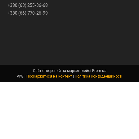
+380 (63) 255-36-68
+380 (66) 770-26-99
Сайт створений на маркетплейсі
Prom.ua
AIW |
Поскаржитися на контент
|
Політика конфіденційності