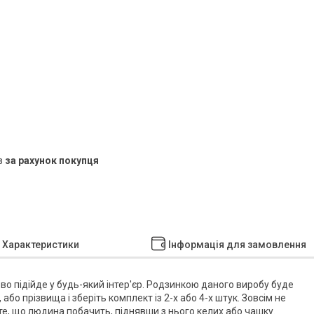
в
за рахунок покупця
Характеристики
Інформація для замовлення
во підійде у будь-який інтер'єр. Родзинкою даного виробу буде
або прізвища і зберіть комплект із 2-х або 4-х штук. Зовсім не
те, що людина побачить, піднявши з нього келих або чашку.