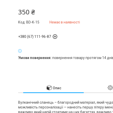
350 ₴
Код:
BD-K-15
Немає в наявності
+380 (67) 111-96-87
повернення товару протягом 14 дні
Опис
Вулканічний сланець – благородний матеріал, який чудо
можливість персоналізації — нанесіть першу літеру імені, 
важливо який напій стоятиме на цих багаттях, важливо 