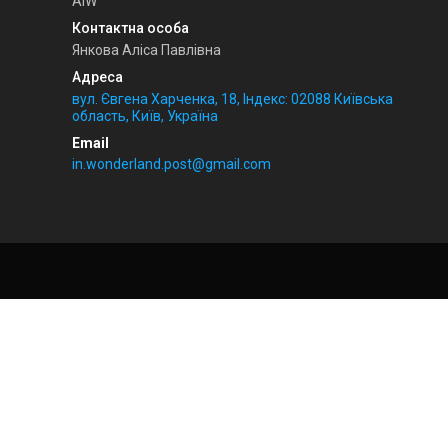
AIW
Янкова Аліса Павлівна
вул. Євгена Харченка, 18, Індекс: 02088 Київська
область, Київ, Україна
in.wonderland.post@gmail.com