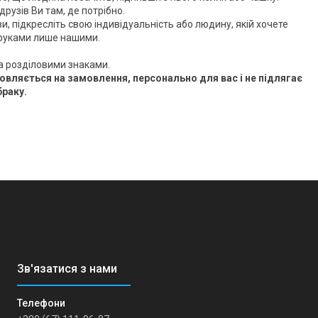
рузів Ви там, де потрібно.
и, підкресліть свою індивідуальність або людину, якій хочете
 руками лише нашими.
а розділовими знаками.
вляється на замовлення, персонально для вас і не підлягає
браку.