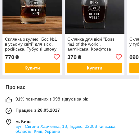
Склянка з кулею "Бос №1
Склянка для віскі "Boss
Скля
в усьому світі" для віскі,
№1 of the world",
у ту
російська, Тубус зі шпону
англійська, Крафтова
коробка
770
370
690
₴
₴
Купити
Купити
Про нас
91% позитивних з 998 відгуків за рік
Працює з 26.05.2017
м. Київ
вул. Євгена Харченка, 18, Індекс: 02088 Київська
область, Київ, Україна