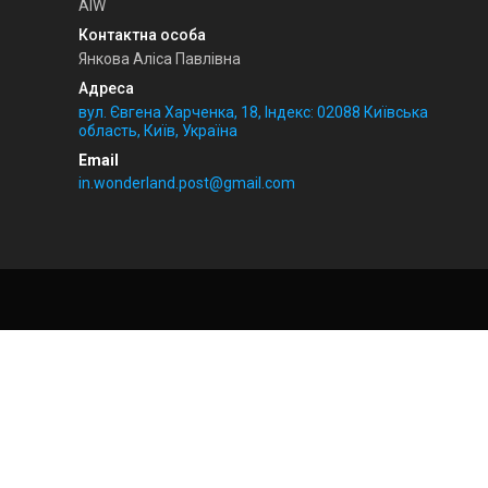
AIW
Янкова Аліса Павлівна
вул. Євгена Харченка, 18, Індекс: 02088 Київська
область, Київ, Україна
in.wonderland.post@gmail.com