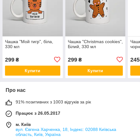
Чашка "Мой тигр", біла,
Чашка "Christmas cookies",
Чашк
330 мл
Білий, 330 мл
чорн
299
299
245
₴
₴
Купити
Купити
Про нас
91% позитивних з 1003 відгуків за рік
Працює з 26.05.2017
м. Київ
вул. Євгена Харченка, 18, Індекс: 02088 Київська
область, Київ, Україна