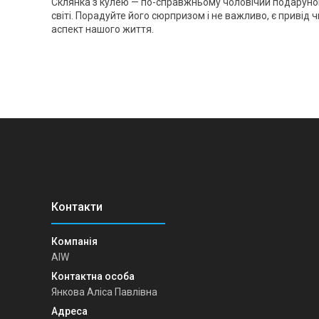
Склянка з кулею — по-справжньому чоловічий подарунок
світі. Порадуйте його сюрпризом і не важливо, є привід
аспект нашого життя.
AIW
Янкова Аліса Павлівна