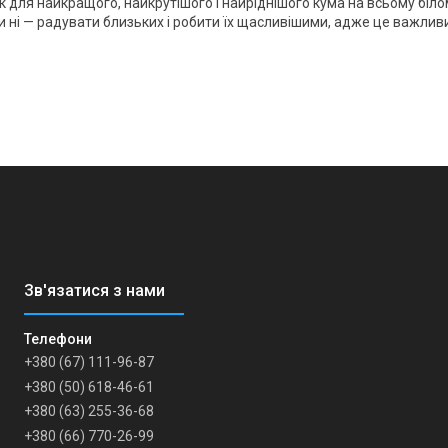
 для найкращого, найкрутішого і найріднішого кума на всьому біло
 чи ні — радувати близьких і робити їх щасливішими, адже це важлив
+380 (67) 111-96-87
+380 (50) 618-46-61
+380 (63) 255-36-68
+380 (66) 770-26-99