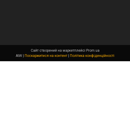
Сайт створений на маркетплейсі
Prom.ua
AIW |
Поскаржитися на контент
|
Політика конфіденційності