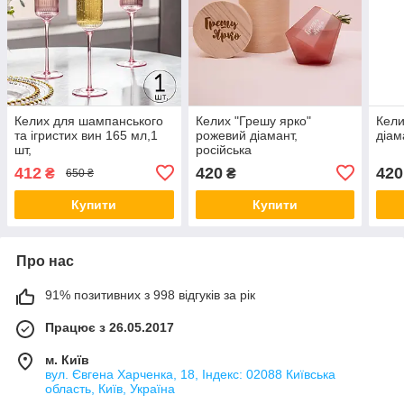
Келих для шампанського
Келих "Грешу ярко"
Кели
та ігристих вин 165 мл,1
рожевий діамант,
діам
шт,
російська
багаторазовий,пластиковий,
412
420
420
₴
₴
650 ₴
міцний для вина і напоїв
прозоро-рожевий
Купити
Купити
Про нас
91% позитивних з 998 відгуків за рік
Працює з 26.05.2017
м. Київ
вул. Євгена Харченка, 18, Індекс: 02088 Київська
область, Київ, Україна