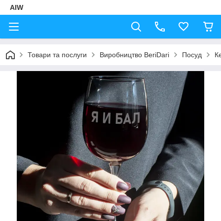
AIW
Товари та послуги
Виробництво BeriDari
Посуд
К